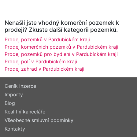
Nenašli jste vhodný komerční pozemek k
prodeji? Zkuste další kategorii pozemků.
Prodej pozemků v Pardubickém kraji
Prodej komerčních pozemků v Pardubickém kraji
Prodej pozemků pro bydlení v Pardubickém kraji
Prodej polí v Pardubickém kraji
Prodej zahrad v Pardubickém kraji
Ceník inzerce
Importy
Blog
Realitní kanceláře
Všeobecné smluvní podmínky
Kontakty