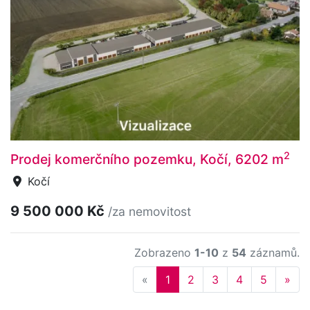
2
Prodej komerčního pozemku, Kočí, 6202 m
Kočí
9 500 000 Kč
/za nemovitost
Zobrazeno
1-10
z
54
záznamů.
Previous
Nex
«
1
2
3
4
5
»