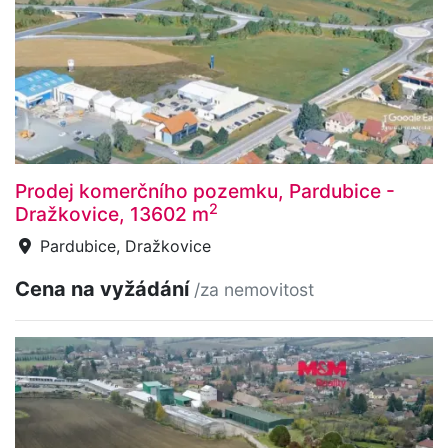
Prodej komerčního pozemku, Pardubice -
2
Dražkovice, 13602 m
Pardubice, Dražkovice
Cena na vyžádání
/za nemovitost