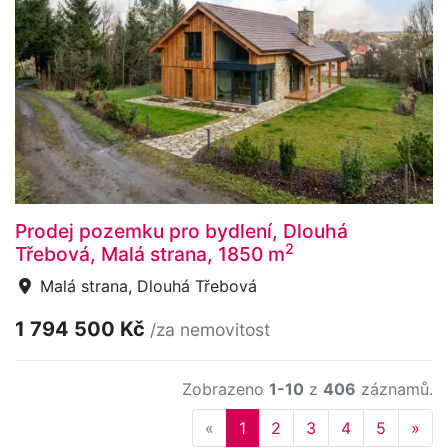
Prodej pozemku pro bydlení, Dlouhá
2
Třebová, Malá strana, 1850 m
Malá strana, Dlouhá Třebová
1 794 500 Kč
/za nemovitost
Zobrazeno
1-10
z
406
záznamů.
Previous
Nex
«
1
2
3
4
5
»