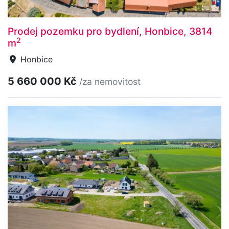
Prodej pozemku pro bydlení, Honbice, 3814
2
m
Honbice
5 660 000 Kč
/za nemovitost