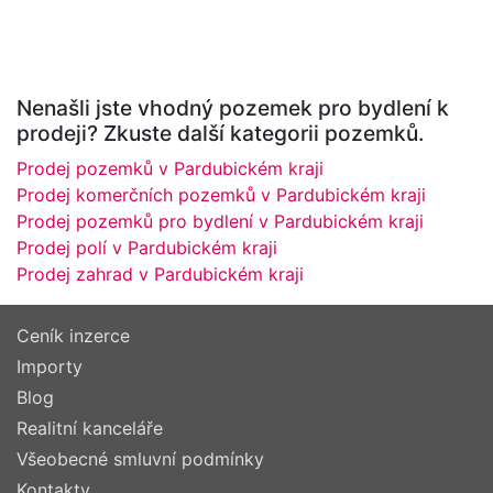
Nenašli jste vhodný pozemek pro bydlení k
prodeji? Zkuste další kategorii pozemků.
Prodej pozemků v Pardubickém kraji
Prodej komerčních pozemků v Pardubickém kraji
Prodej pozemků pro bydlení v Pardubickém kraji
Prodej polí v Pardubickém kraji
Prodej zahrad v Pardubickém kraji
Ceník inzerce
Importy
Blog
Realitní kanceláře
Všeobecné smluvní podmínky
Kontakty