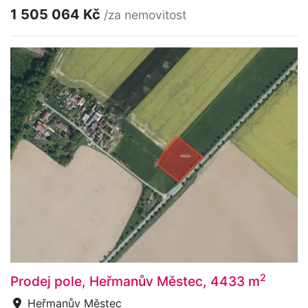
1 505 064 Kč
/za nemovitost
2
Prodej pole, Heřmanův Městec, 4433 m
Heřmanův Městec