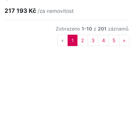
217 193 Kč
/za nemovitost
Zobrazeno
1-10
z
201
záznamů.
Previous
Nex
«
1
2
3
4
5
»