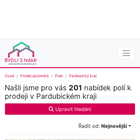
Úvod
Prodej pozemků
Pole
Pardubický kraj
Našli jsme pro vás
201
nabídek polí k
prodeji v Pardubickém kraji
Upravit hledání
Řadit od:
Nejnovější