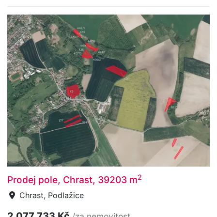
2
Prodej pole, Chrast, 39203 m
Chrast, Podlažice
2 077 733 Kč
/za nemovitost