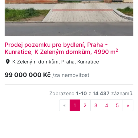
Prodej pozemku pro bydlení, Praha -
2
Kunratice, K Zeleným domkům, 4990 m
K Zeleným domkům, Praha, Kunratice
99 000 000 Kč
/za nemovitost
Zobrazeno
1-10
z
14 437
záznamů.
Previous
Nex
«
1
2
3
4
5
»