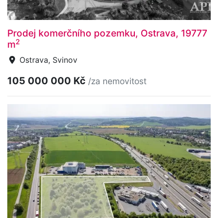
Prodej komerčního pozemku, Ostrava, 19777
2
m
Ostrava, Svinov
105 000 000 Kč
/za nemovitost