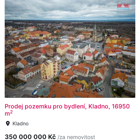
Prodej pozemku pro bydlení, Kladno, 16950
2
m
Kladno
350 000 000 Kč
/za nemovitost