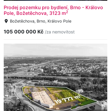
Prodej pozemku pro bydlení, Brno - Královo
2
Pole, Božetěchova, 3123 m
Božetěchova, Brno, Královo Pole
105 000 000 Kč
/za nemovitost