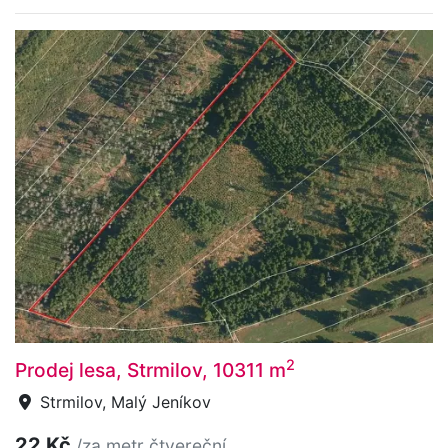
2
Prodej lesa, Strmilov, 10311 m
Strmilov, Malý Jeníkov
22 Kč
/za metr čtvereční