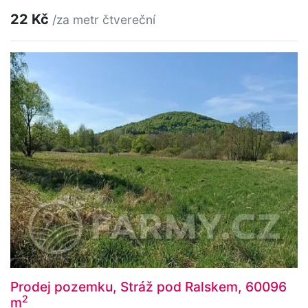
22 Kč
/za metr čtvereční
Prodej pozemku, Stráž pod Ralskem, 60096
2
m