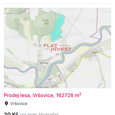
2
Prodej lesa, Vršovice, 162726 m
Vršovice
20 Kč
/za metr čtvereční