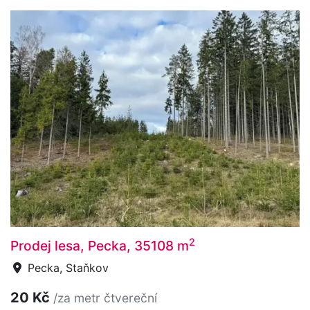
2
Prodej lesa, Pecka, 35108 m
Pecka, Staňkov
20 Kč
/za metr čtvereční