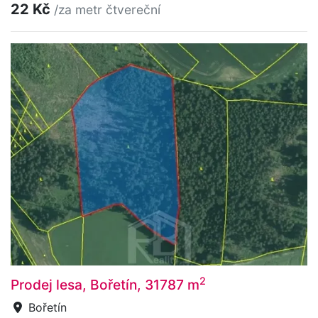
22 Kč
/za metr čtvereční
2
Prodej lesa, Bořetín, 31787 m
Bořetín