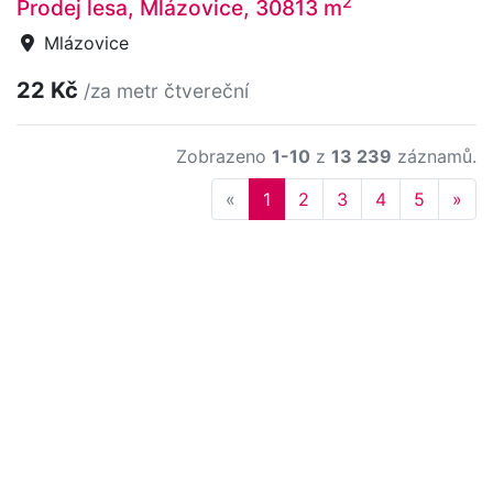
2
Prodej lesa, Mlázovice, 30813 m
Mlázovice
22 Kč
/za metr čtvereční
Zobrazeno
1-10
z
13 239
záznamů.
Previous
Nex
«
1
2
3
4
5
»