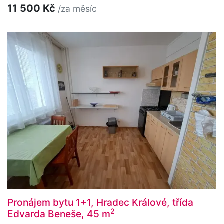
11 500 Kč
/za měsíc
Pronájem bytu 1+1, Hradec Králové, třída
2
Edvarda Beneše, 45 m