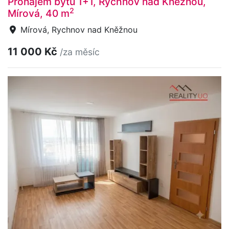
Pronájem bytu 1+1, Rychnov nad Kněžnou,
2
Mírová, 40 m
Mírová, Rychnov nad Kněžnou
11 000 Kč
/za měsíc