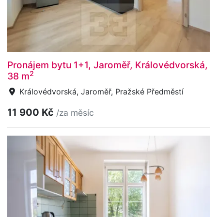
Pronájem bytu 1+1, Jaroměř, Královédvorská,
2
38 m
Královédvorská, Jaroměř, Pražské Předměstí
11 900 Kč
/za měsíc