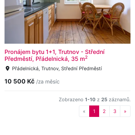
Pronájem bytu 1+1, Trutnov - Střední
2
Předměstí, Přádelnická, 35 m
Přádelnická, Trutnov, Střední Předměstí
10 500 Kč
/za měsíc
Zobrazeno
1-10
z
25
záznamů.
Previous
Nex
«
1
2
3
»