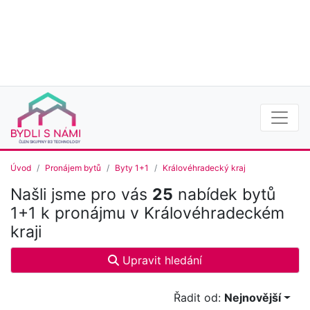
Úvod
Pronájem bytů
Byty 1+1
Královéhradecký kraj
Našli jsme pro vás
25
nabídek bytů
1+1 k pronájmu v Královéhradeckém
kraji
Upravit hledání
Řadit od:
Nejnovější