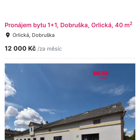
2
Pronájem bytu 1+1, Dobruška, Orlická, 40 m
Orlická, Dobruška
12 000 Kč
/za měsíc