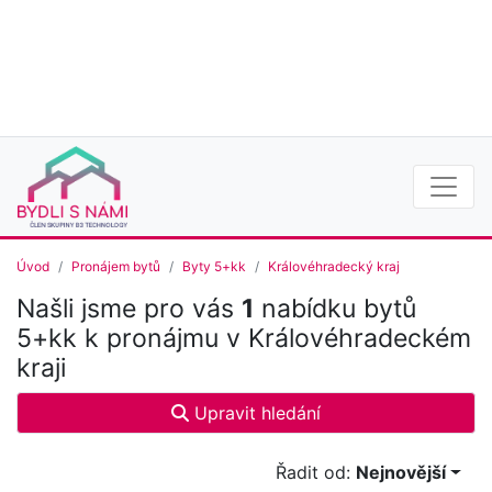
Úvod
Pronájem bytů
Byty 5+kk
Královéhradecký kraj
Našli jsme pro vás
1
nabídku bytů
5+kk k pronájmu v Královéhradeckém
kraji
Upravit hledání
Řadit od:
Nejnovější