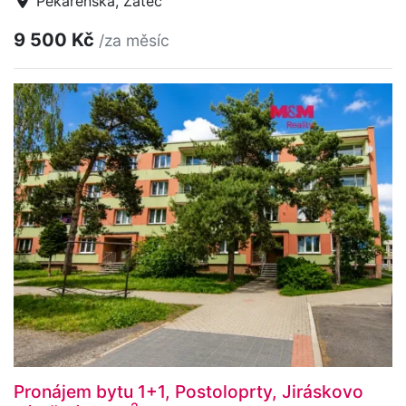
Pekárenská, Žatec
9 500 Kč
/za měsíc
Pronájem bytu 1+1, Postoloprty, Jiráskovo