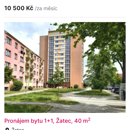
10 500 Kč
/za měsíc
2
Pronájem bytu 1+1, Žatec, 40 m