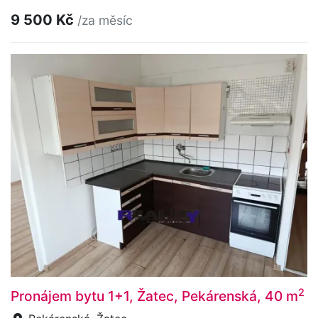
9 500 Kč
/za měsíc
2
Pronájem bytu 1+1, Žatec, Pekárenská, 40 m