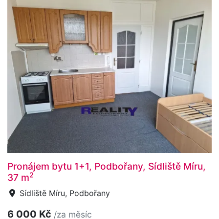
Pronájem bytu 1+1, Podbořany, Sídliště Míru,
2
37 m
Sídliště Míru, Podbořany
6 000 Kč
/za měsíc