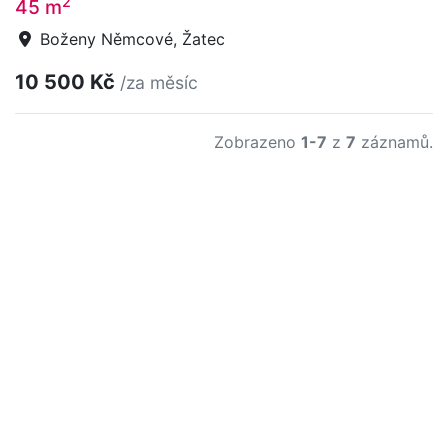
2
45 m
Boženy Němcové, Žatec
10 500 Kč
/za měsíc
Zobrazeno
1-7
z
7
záznamů.