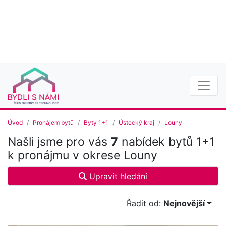
Úvod
Pronájem bytů
Byty 1+1
Ústecký kraj
Louny
Našli jsme pro vás
7
nabídek bytů 1+1
k pronájmu v okrese Louny
Upravit hledání
Řadit od:
Nejnovější