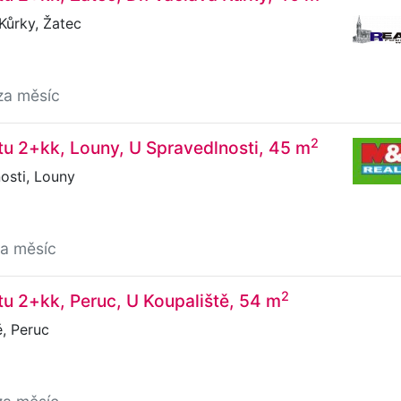
Kůrky, Žatec
za měsíc
2
u 2+kk, Louny, U Spravedlnosti, 45 m
osti, Louny
za měsíc
2
u 2+kk, Peruc, U Koupaliště, 54 m
, Peruc