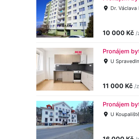
Dr. Václava 
10 000 Kč
/
Pronájem byt
U Spravedln
11 000 Kč
/
Pronájem byt
U Koupaliště
16 000 Kč