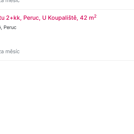
za měsíc
2
u 2+kk, Peruc, U Koupaliště, 42 m
, Peruc
za měsíc