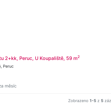
2
u 2+kk, Peruc, U Koupaliště, 59 m
, Peruc
za měsíc
Zobrazeno
1-5
z
5
záz