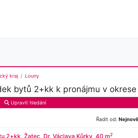
cký kraj
Louny
ek bytů 2+kk k pronájmu v okrese
Upravit hledání
Řadit od:
Nejnově
2
u 2+kk, Žatec, Dr. Václava Kůrky, 40 m