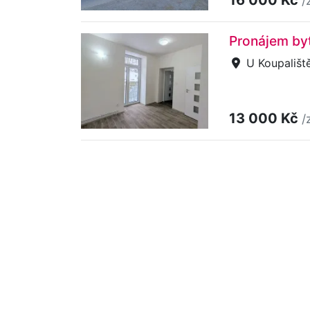
/
Pronájem byt
U Koupaliště
13 000 Kč
/