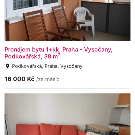
Pronájem bytu 1+kk, Praha - Vysočany,
2
Podkovářská, 38 m
Podkovářská, Praha, Vysočany
16 000 Kč
/za měsíc