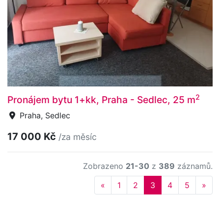
2
Pronájem bytu 1+kk, Praha - Sedlec, 25 m
Praha, Sedlec
17 000 Kč
/za měsíc
Zobrazeno
21-30
z
389
záznamů.
Previous
Nex
«
1
2
3
4
5
»