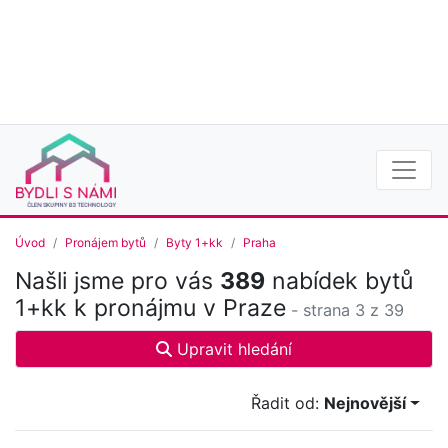
Úvod
Pronájem bytů
Byty 1+kk
Praha
Našli jsme pro vás
389
nabídek bytů
1+kk k pronájmu v Praze
- strana 3 z 39
Upravit hledání
Řadit od:
Nejnovější