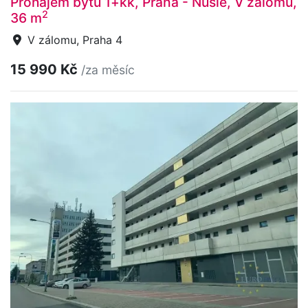
Pronájem bytu 1+kk, Praha - Nusle, V zálomu,
2
36 m
V zálomu, Praha 4
15 990 Kč
/za měsíc