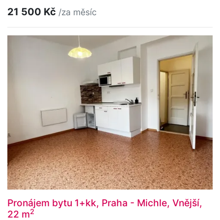
21 500 Kč
/za měsíc
Pronájem bytu 1+kk, Praha - Michle, Vnější,
2
22 m