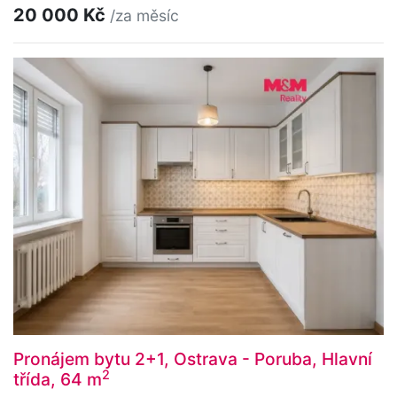
20 000 Kč
/za měsíc
Pronájem bytu 2+1, Ostrava - Poruba, Hlavní
2
třída, 64 m