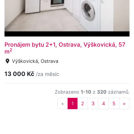
Pronájem bytu 2+1, Ostrava, Výškovická, 57
2
m
Výškovická, Ostrava
13 000 Kč
/za měsíc
Zobrazeno
1-10
z
320
záznamů.
Previous
Nex
«
1
2
3
4
5
»