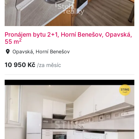
Pronájem bytu 2+1, Horní Benešov, Opavská,
2
55 m
Opavská, Horní Benešov
10 950 Kč
/za měsíc