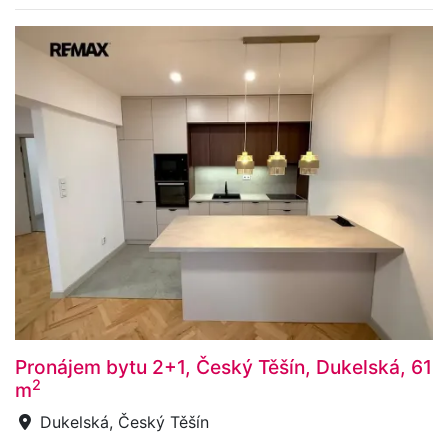
Pronájem bytu 2+1, Český Těšín, Dukelská, 61
2
m
Dukelská, Český Těšín