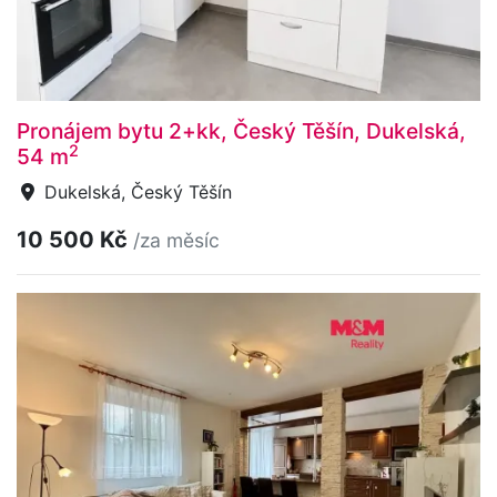
Pronájem bytu 2+kk, Český Těšín, Dukelská,
2
54 m
Dukelská, Český Těšín
10 500 Kč
/za měsíc