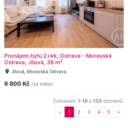
Pronájem bytu 2+kk, Ostrava - Moravská
2
Ostrava, Jílová, 39 m
Jílová, Moravská Ostrava
6 800 Kč
/za měsíc
Zobrazeno
1-10
z
133
záznamů.
Previous
Nex
«
1
2
3
4
5
»