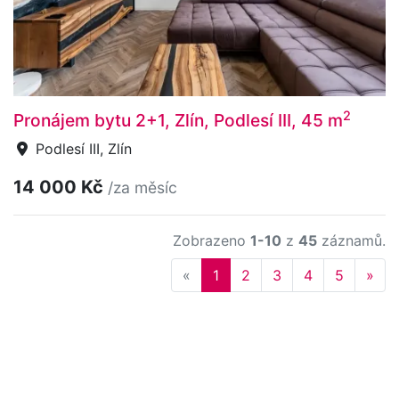
2
Pronájem bytu 2+1, Zlín, Podlesí III, 45 m
Podlesí III, Zlín
14 000 Kč
/za měsíc
Zobrazeno
1-10
z
45
záznamů.
Previous
Nex
«
1
2
3
4
5
»