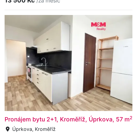
13 500 Kč
/za měsíc
2
Pronájem bytu 2+1, Kroměříž, Úprkova, 57 m
Úprkova, Kroměříž