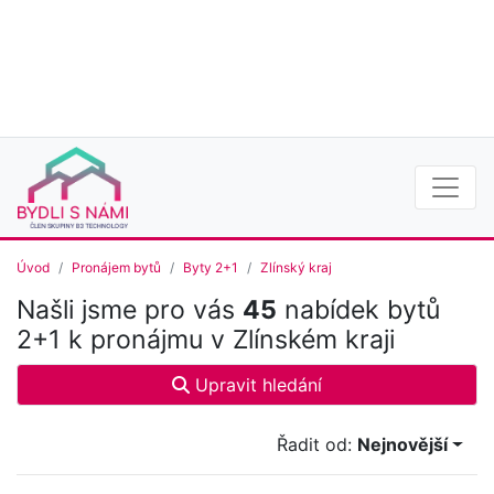
Úvod
Pronájem bytů
Byty 2+1
Zlínský kraj
Našli jsme pro vás
45
nabídek bytů
2+1 k pronájmu v Zlínském kraji
Upravit hledání
Řadit od:
Nejnovější