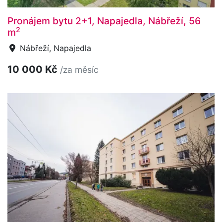
Pronájem bytu 2+1, Napajedla, Nábřeží, 56
2
m
Nábřeží, Napajedla
10 000 Kč
/za měsíc