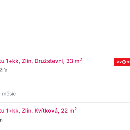
2
u 1+kk, Zlín, Družstevní, 33 m
Zlín
a měsíc
2
u 1+kk, Zlín, Kvítková, 22 m
ín