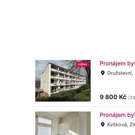
Pronájem byt
Družstevní, 
9 800 Kč
/z
Pronájem byt
Kvítková, Zl