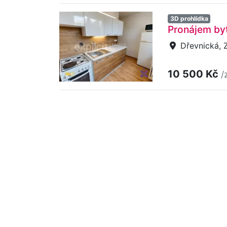
3D prohlídka
Pronájem byt
Dřevnická, Zl
10 500 Kč
/