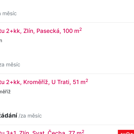
a měsíc
2
u 2+kk, Zlín, Pasecká, 100 m
n
za měsíc
2
u 2+kk, Kroměříž, U Trati, 51 m
měříž
žádání
/za měsíc
2
u 3+1, Zlín, Svat. Čecha, 77 m