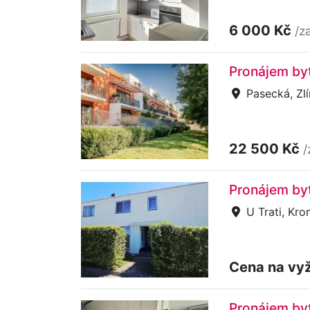
6 000 Kč
/z
Pronájem byt
Pasecká, Zlí
22 500 Kč
/
Pronájem byt
U Trati, Kro
Cena na vy
Pronájem byt