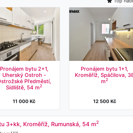
Top nab
Pronájem bytu 2+1,
Pronájem bytu 1+1,
Uherský Ostroh -
Kroměříž, Spáčilova, 3
2
strožské Předměstí,
m
2
Sídliště, 54 m
11 000 Kč
12 500 Kč
2
tu 3+kk, Kroměříž, Rumunská, 54 m