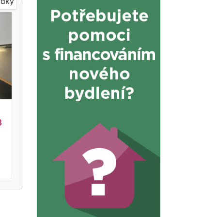
ídky
8