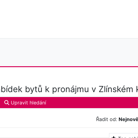
bídek bytů k pronájmu v Zlínském k
Upravit hledání
Řadit od:
Nejnově