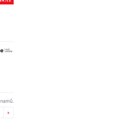
namů.
Next
»