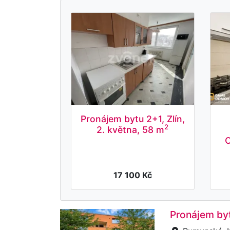
Pronájem bytu 2+1, Zlín,
2
2. května, 58 m
O
17 100 Kč
Pronájem by