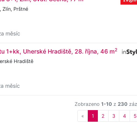
 Zlín, Prštné
za měsíc
2
u 1+kk, Uherské Hradiště, 28. října, 46 m
herské Hradiště
za měsíc
Zobrazeno
1-10
z
230
záz
Previous
«
1
2
3
4
5