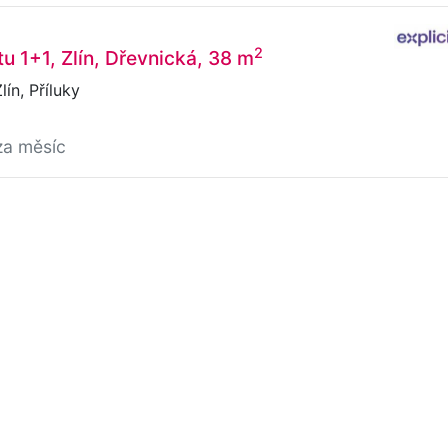
2
u 1+1, Zlín, Dřevnická, 38 m
ín, Příluky
za měsíc