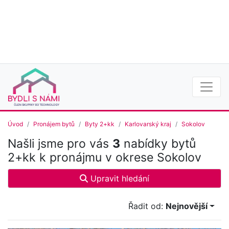
Úvod
Pronájem bytů
Byty 2+kk
Karlovarský kraj
Sokolov
Našli jsme pro vás
3
nabídky bytů
2+kk k pronájmu v okrese Sokolov
Upravit hledání
Řadit od:
Nejnovější