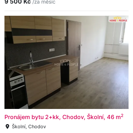
9 500 Kč
/za měsíc
2
Pronájem bytu 2+kk, Chodov, Školní, 46 m
Školní, Chodov