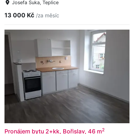
Josefa Suka, Teplice
13 000 Kč
/za měsíc
2
Pronájem bytu 2+kk, Bořislav, 46 m