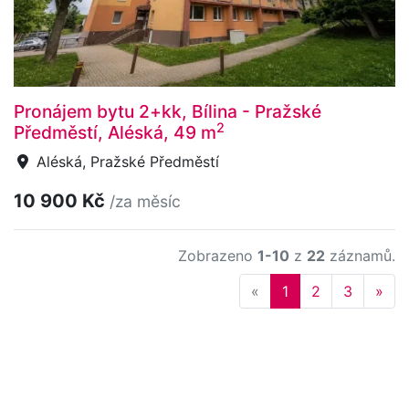
Pronájem bytu 2+kk, Bílina - Pražské
2
Předměstí, Aléská, 49 m
Aléská, Pražské Předměstí
10 900 Kč
/za měsíc
Zobrazeno
1-10
z
22
záznamů.
Previous
Nex
«
1
2
3
»