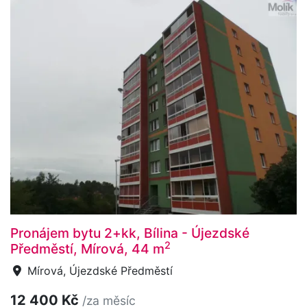
Pronájem bytu 2+kk, Bílina - Újezdské
2
Předměstí, Mírová, 44 m
Mírová, Újezdské Předměstí
12 400 Kč
/za měsíc