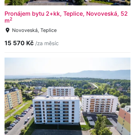
Pronájem bytu 2+kk, Teplice, Novoveská, 52
2
m
Novoveská, Teplice
15 570 Kč
/za měsíc