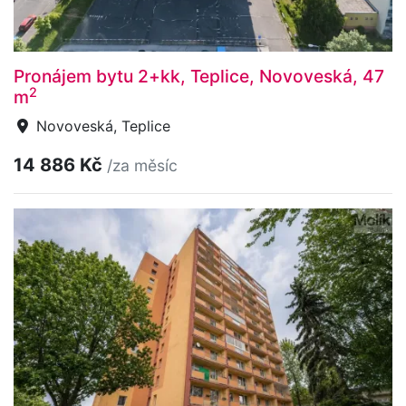
Pronájem bytu 2+kk, Teplice, Novoveská, 47
2
m
Novoveská, Teplice
14 886 Kč
/za měsíc