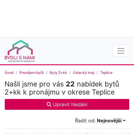
Úvod
Pronájem bytů
Byty 2+kk
Ústecký kraj
Teplice
Našli jsme pro vás
22
nabídek bytů
2+kk k pronájmu v okrese Teplice
Upravit hledání
Řadit od:
Nejnovější