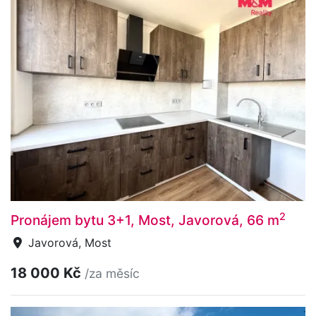
2
Pronájem bytu 3+1, Most, Javorová, 66 m
Javorová, Most
18 000 Kč
/za měsíc