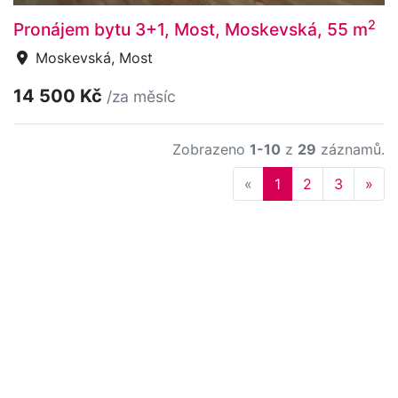
2
Pronájem bytu 3+1, Most, Moskevská, 55 m
Moskevská, Most
14 500 Kč
/za měsíc
Zobrazeno
1-10
z
29
záznamů.
Previous
Nex
«
1
2
3
»