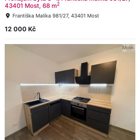
2
43401 Most, 68 m
Františka Malíka 981/27, 43401 Most
12 000 Kč