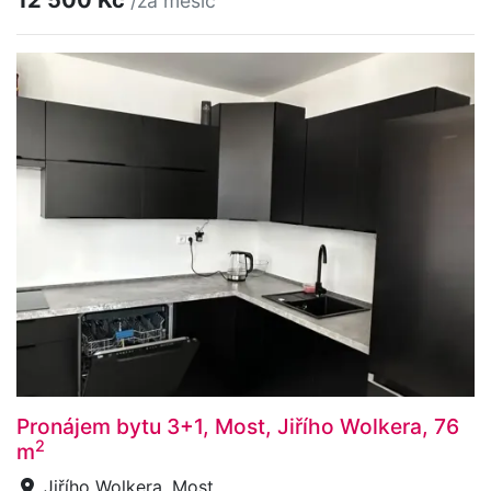
12 500 Kč
/za měsíc
Pronájem bytu 3+1, Most, Jiřího Wolkera, 76
2
m
Jiřího Wolkera, Most