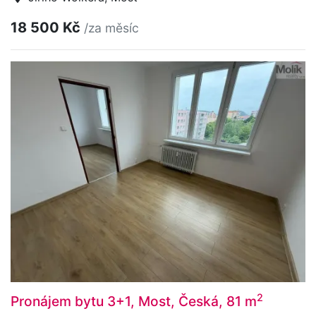
18 500 Kč
/za měsíc
2
Pronájem bytu 3+1, Most, Česká, 81 m