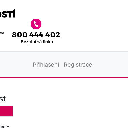
Přihlášení
Registrace
st
jší