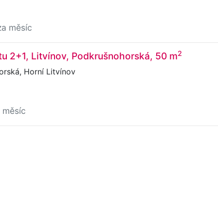
za měsíc
2
u 2+1, Litvínov, Podkrušnohorská, 50 m
rská, Horní Litvínov
a měsíc