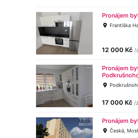
Pronájem byt
Františka Ha
12 000 Kč
/
Pronájem bytu
Podkrušnoho
Podkrušnoho
17 000 Kč
/
Pronájem by
Česká, Mos