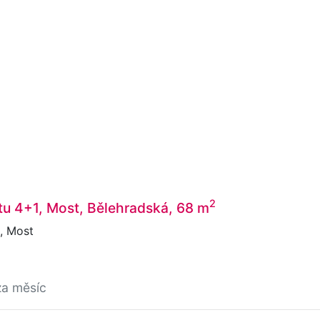
2
u 4+1, Most, Bělehradská, 68 m
, Most
za měsíc