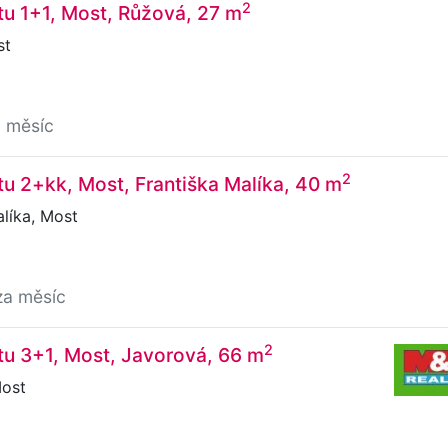
2
u 1+1, Most, Růžová, 27 m
st
a měsíc
2
u 2+kk, Most, Františka Malíka, 40 m
líka, Most
za měsíc
2
u 3+1, Most, Javorová, 66 m
ost