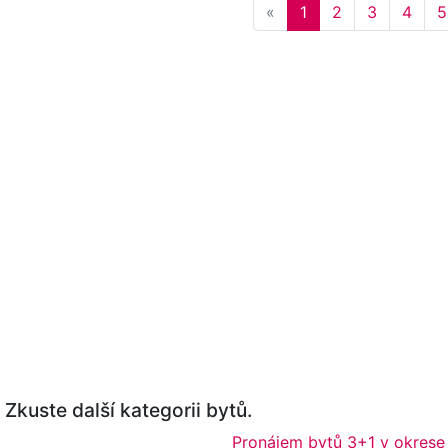
Previous
«
1
2
3
4
5
Zkuste další kategorii bytů.
Pronájem bytů 3+1 v okrese