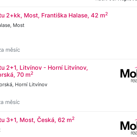
2
u 2+kk, Most, Františka Halase, 42 m
lase, Most
za měsíc
 2+1, Litvínov - Horní Litvínov,
2
rská, 70 m
rská, Horní Litvínov
za měsíc
2
tu 3+1, Most, Česká, 62 m
t