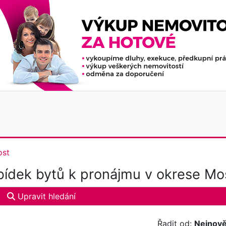
st
ídek bytů k pronájmu v okrese Mo
Upravit hledání
Řadit od:
Nejnově