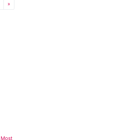
Next
»
 Most