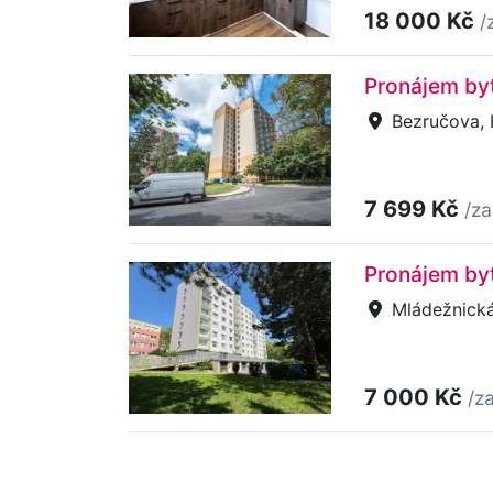
18 000 Kč
/
Pronájem byt
Bezručova, H
7 699 Kč
/za
Pronájem byt
Mládežnická,
7 000 Kč
/z