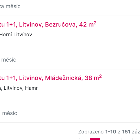
za měsíc
2
u 1+1, Litvínov, Bezručova, 42 m
orní Litvínov
 měsíc
2
u 1+1, Litvínov, Mládežnická, 38 m
 Litvínov, Hamr
a měsíc
Zobrazeno
1-10
z
151
záz