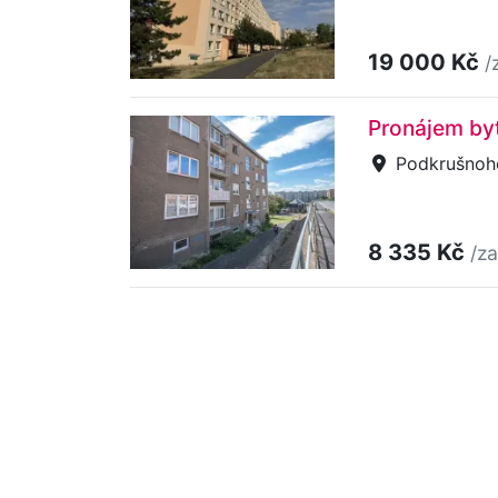
19 000 Kč
/
Pronájem byt
Podkrušnoho
8 335 Kč
/z