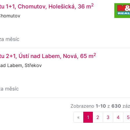
2
tu 1+1, Chomutov, Holešická, 36 m
Chomutov
za měsíc
2
u 2+1, Ústí nad Labem, Nová, 65 m
nad Labem, Střekov
za měsíc
Zobrazeno
1-10
z
630
záz
Previous
«
1
2
3
4
5