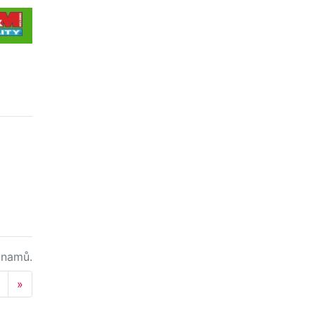
namů.
Next
»