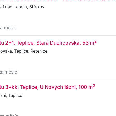
stí nad Labem, Střekov
za měsíc
2
u 2+1, Teplice, Stará Duchcovská, 53 m
vská, Teplice, Řetenice
za měsíc
2
u 3+kk, Teplice, U Nových lázní, 100 m
ní, Teplice