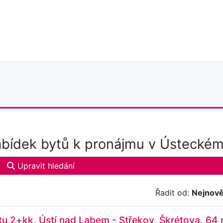
bídek bytů k pronájmu v Ústeckém 
Upravit hledání
Řadit od:
Nejnově
u 2+kk, Ústí nad Labem - Střekov, Škrétova, 64