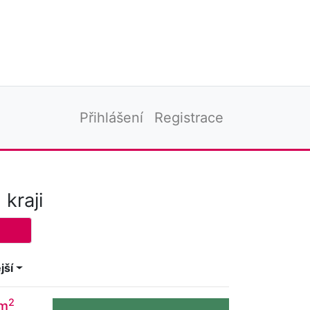
Přihlášení
Registrace
kraji
jší
2
 m