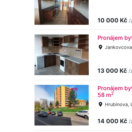
10 000 Kč
/
Pronájem byt
Jankovcova,
13 000 Kč
/
Pronájem byt
2
58 m
Hrubínova, L
14 000 Kč
/