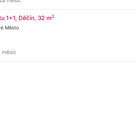
/za měsíc
2
u 1+1, Děčín, 32 m
vé Město
a měsíc