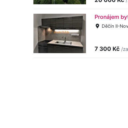
Pronájem byt
Děčín II-No
7 300 Kč
/z