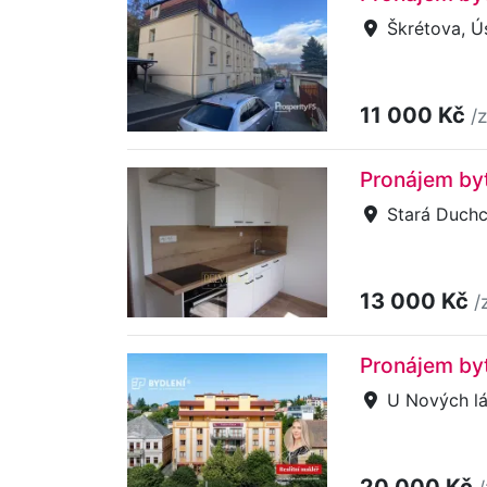
Škrétova, Ú
11 000 Kč
/
Pronájem byt
Stará Duchco
13 000 Kč
/
Pronájem byt
U Nových láz
20 000 Kč