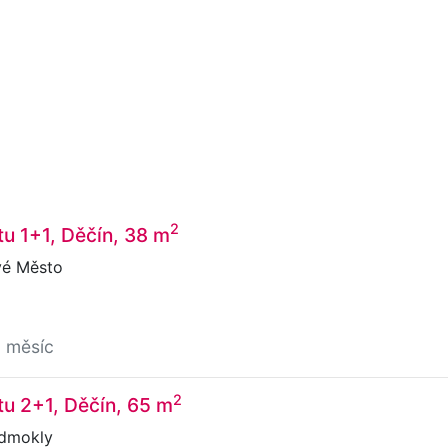
2
u 1+1, Děčín, 38 m
vé Město
a měsíc
2
u 2+1, Děčín, 65 m
dmokly