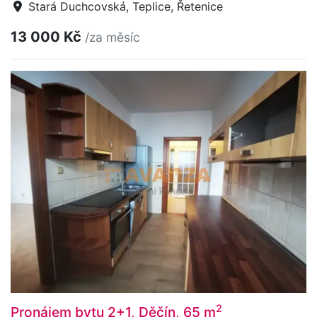
Stará Duchcovská, Teplice, Řetenice
13 000 Kč
/za měsíc
2
Pronájem bytu 2+1, Děčín, 65 m