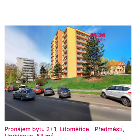
Pronájem bytu 2+1, Litoměřice - Předměstí,
2
Hrubínova, 58 m