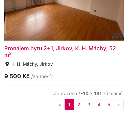
Pronájem bytu 2+1, Jirkov, K. H. Máchy, 52
2
m
K. H. Máchy, Jirkov
9 500 Kč
/za měsíc
Zobrazeno
1-10
z
181
záznamů.
Previous
Nex
«
1
2
3
4
5
»