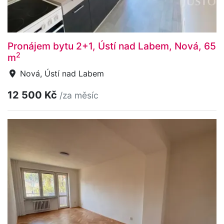
Pronájem bytu 2+1, Ústí nad Labem, Nová, 65
2
m
Nová, Ústí nad Labem
12 500 Kč
/za měsíc