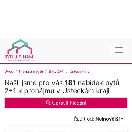
Úvod
Pronájem bytů
Byty 2+1
Ústecký kraj
Našli jsme pro vás
181
nabídek bytů
2+1 k pronájmu v Ústeckém kraji
Upravit hledání
Řadit od:
Nejnovější