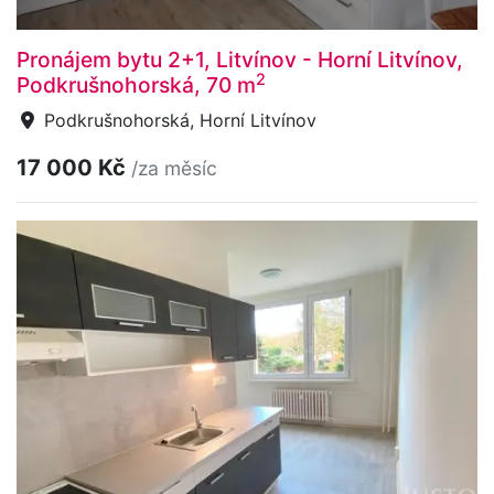
Pronájem bytu 2+1, Litvínov - Horní Litvínov,
2
Podkrušnohorská, 70 m
Podkrušnohorská, Horní Litvínov
17 000 Kč
/za měsíc