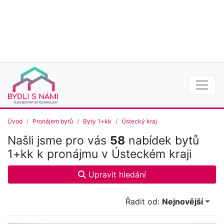
Úvod
Pronájem bytů
Byty 1+kk
Ústecký kraj
Našli jsme pro vás
58
nabídek bytů
1+kk k pronájmu v Ústeckém kraji
Upravit hledání
Řadit od:
Nejnovější