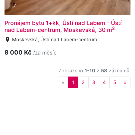
Pronájem bytu 1+kk, Ústí nad Labem - Ústí
2
nad Labem-centrum, Moskevská, 30 m
Moskevská, Ústí nad Labem-centrum
8 000 Kč
/za měsíc
Zobrazeno
1-10
z
58
záznamů.
Previous
Nex
«
1
2
3
4
5
»