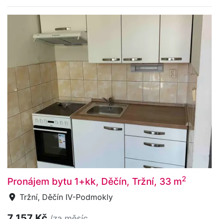
2
Pronájem bytu 1+kk, Děčín, Tržní, 33 m
Tržní, Děčín IV-Podmokly
7 157 Kč
/za měsíc