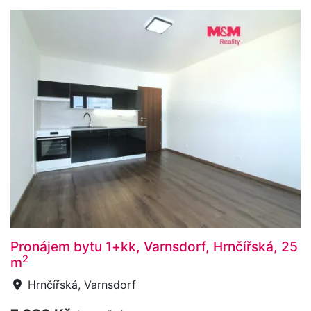
Pronájem bytu 1+kk, Varnsdorf, Hrnčířská, 25
2
m
Hrnčířská, Varnsdorf