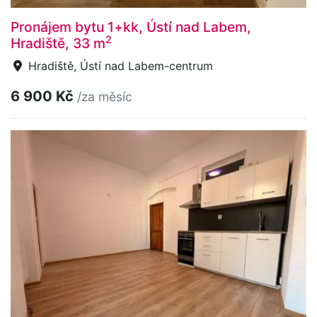
Pronájem bytu 1+kk, Ústí nad Labem,
2
Hradiště, 33 m
Hradiště, Ústí nad Labem-centrum
6 900 Kč
/za měsíc