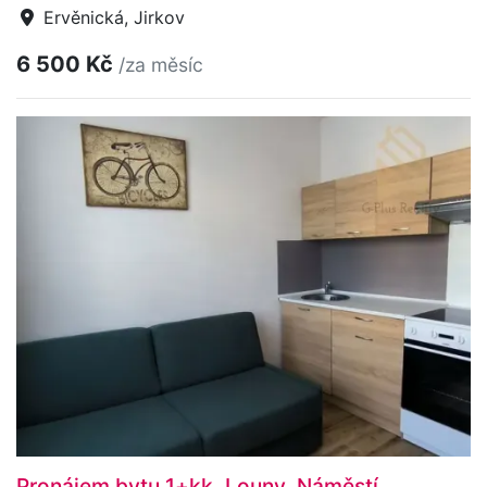
Ervěnická, Jirkov
6 500 Kč
/za měsíc
Pronájem bytu 1+kk, Louny, Náměstí