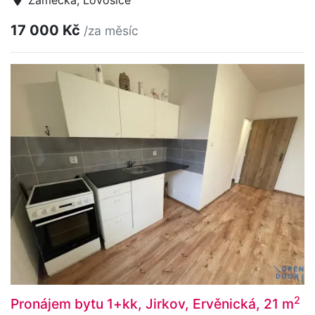
Zámecká, Lovosice
17 000 Kč
/za měsíc
2
Pronájem bytu 1+kk, Jirkov, Ervěnická, 21 m