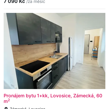
7 090 Kč
/za měsíc
Pronájem bytu 1+kk, Lovosice, Zámecká, 60
2
m