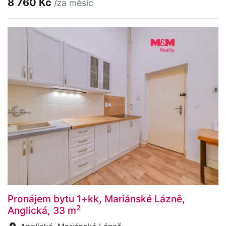
8 760 Kč
/za měsíc
Pronájem bytu 1+kk, Mariánské Lázně,
2
Anglická, 33 m