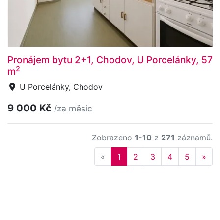
Pronájem bytu 2+1, Chodov, U Porcelánky, 57
2
m
U Porcelánky, Chodov
9 000 Kč
/za měsíc
Zobrazeno
1-10
z
271
záznamů.
Previous
Nex
«
1
2
3
4
5
»