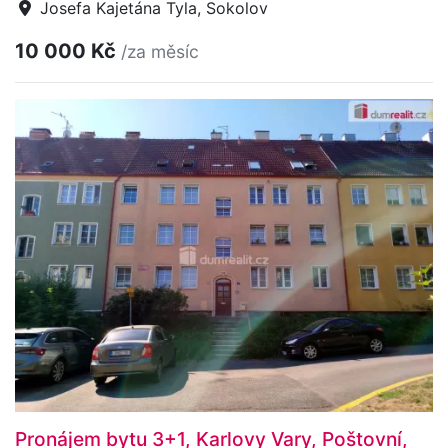
Josefa Kajetána Tyla, Sokolov
10 000 Kč
/za měsíc
Pronájem bytu 3+1, Karlovy Vary, Poštovní,