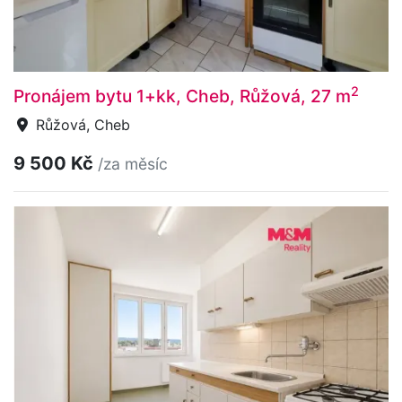
2
Pronájem bytu 1+kk, Cheb, Růžová, 27 m
Růžová, Cheb
9 500 Kč
/za měsíc