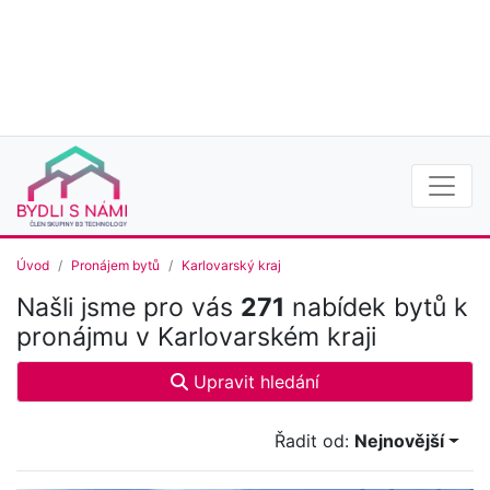
Úvod
Pronájem bytů
Karlovarský kraj
Našli jsme pro vás
271
nabídek bytů k
pronájmu v Karlovarském kraji
Upravit hledání
Řadit od:
Nejnovější