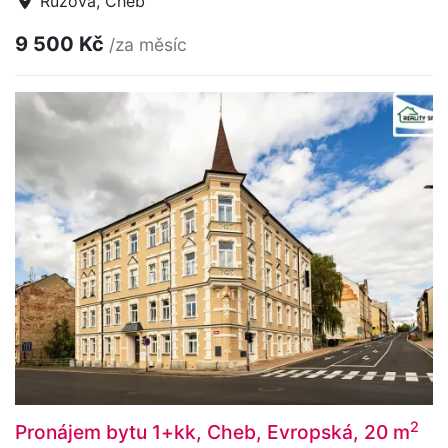
Růžová, Cheb
9 500 Kč
/za měsíc
2
Pronájem bytu 1+kk, Cheb, Evropská, 20 m