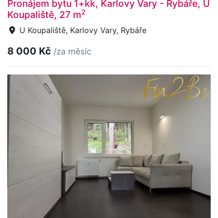
Pronájem bytu 1+kk, Karlovy Vary - Rybáře, U
2
Koupaliště, 27 m
U Koupaliště, Karlovy Vary, Rybáře
8 000 Kč
/za měsíc