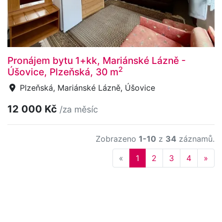
Pronájem bytu 1+kk, Mariánské Lázně -
2
Úšovice, Plzeňská, 30 m
Plzeňská, Mariánské Lázně, Úšovice
12 000 Kč
/za měsíc
Zobrazeno
1-10
z
34
záznamů.
Previous
Nex
«
1
2
3
4
»