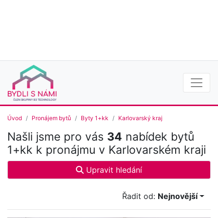
Úvod
Pronájem bytů
Byty 1+kk
Karlovarský kraj
Našli jsme pro vás
34
nabídek bytů
1+kk k pronájmu v Karlovarském kraji
Upravit hledání
Řadit od:
Nejnovější