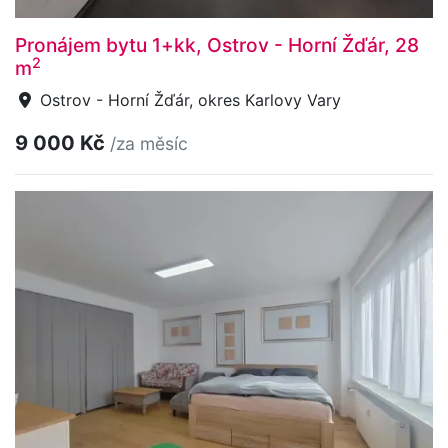
Pronájem bytu 1+kk, Ostrov - Horní Žďár, 28
2
m
Ostrov - Horní Žďár, okres Karlovy Vary
9 000 Kč
/za měsíc