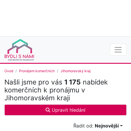
Úvod
Pronájem komerčních
Jihomoravský kraj
Našli jsme pro vás
1 175
nabídek
komerčních k pronájmu v
Jihomoravském kraji
Upravit hledání
Řadit od:
Nejnovější