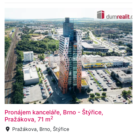
Pronájem kanceláře, Brno - Štýřice,
2
Pražákova, 71 m
Pražákova, Brno, Štýřice