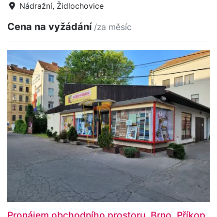
Nádražní, Židlochovice
Cena na vyžádání
/za měsíc
Pronájem obchodního prostoru, Brno, Příkop,