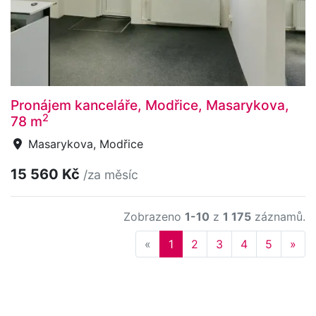
Pronájem kanceláře, Modřice, Masarykova,
2
78 m
Masarykova, Modřice
15 560 Kč
/za měsíc
Zobrazeno
1-10
z
1 175
záznamů.
Previous
Nex
«
1
2
3
4
5
»