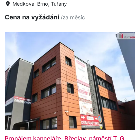
Medkova, Brno, Tuřany
Cena na vyžádání
/za měsíc
Pronájem kanceláře, Břeclav, náměstí T. G.