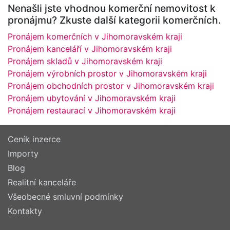
Nenašli jste vhodnou komerční nemovitost k
pronájmu? Zkuste další kategorii komerčních.
Pronájem komerčních v Jihomoravském kraji
Pronájem kanceláří v Jihomoravském kraji
Pronájem skladů v Jihomoravském kraji
Pronájem výrobních prostor v Jihomoravském kraji
Pronájem obchodních prostor v Jihomoravském kraji
Pronájem ubytování v Jihomoravském kraji
Pronájem restaurací v Jihomoravském kraji
Ceník inzerce
Importy
Blog
Realitní kanceláře
Všeobecné smluvní podmínky
Kontakty