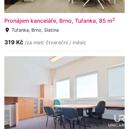
2
Pronájem kanceláře, Brno, Tuřanka, 85 m
Tuřanka, Brno, Slatina
319 Kč
/za metr čtvereční / měsíc