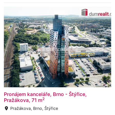
Pronájem kanceláře, Brno - Štýřice,
2
Pražákova, 71 m
Pražákova, Brno, Štýřice