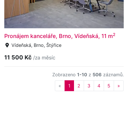
2
Pronájem kanceláře, Brno, Vídeňská, 11 m
Vídeňská, Brno, Štýřice
11 500 Kč
/za měsíc
Zobrazeno
1-10
z
506
záznamů.
Previous
Nex
«
1
2
3
4
5
»