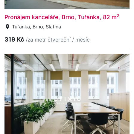
2
Pronájem kanceláře, Brno, Tuřanka, 82 m
Tuřanka, Brno, Slatina
319 Kč
/za metr čtvereční / měsíc