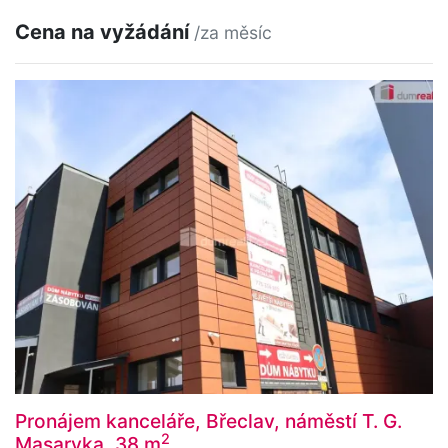
Cena na vyžádání
/za měsíc
Pronájem kanceláře, Břeclav, náměstí T. G.
2
Masaryka, 38 m