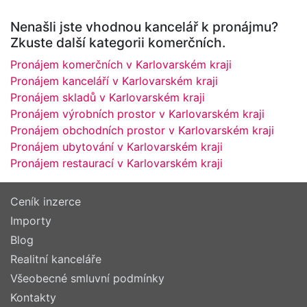
Nenašli jste vhodnou kancelář k pronájmu?
Zkuste další kategorii komerčních.
Pronájem komerčních v Karlovarském kraji
Pronájem kanceláří v Karlovarském kraji
Pronájem skladů v Karlovarském kraji
Pronájem výrobních prostor v Karlovarském kraji
Pronájem obchodních prostor v Karlovarském kraji
Pronájem ubytování v Karlovarském kraji
Pronájem restaurací v Karlovarském kraji
Ceník inzerce
Importy
Blog
Realitní kanceláře
Všeobecné smluvní podmínky
Kontakty