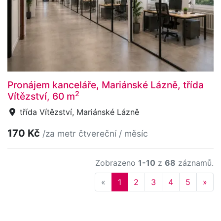
Pronájem kanceláře, Mariánské Lázně, třída
2
Vítězství, 60 m
třída Vítězství, Mariánské Lázně
170 Kč
/za metr čtvereční / měsíc
Zobrazeno
1-10
z
68
záznamů.
Previous
Nex
«
1
2
3
4
5
»