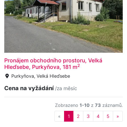
Pronájem obchodního prostoru, Velká
2
Hleďsebe, Purkyňova, 181 m
Purkyňova, Velká Hleďsebe
Cena na vyžádání
/za měsíc
Zobrazeno
1-10
z
73
záznamů.
Previous
Nex
«
1
2
3
4
5
»