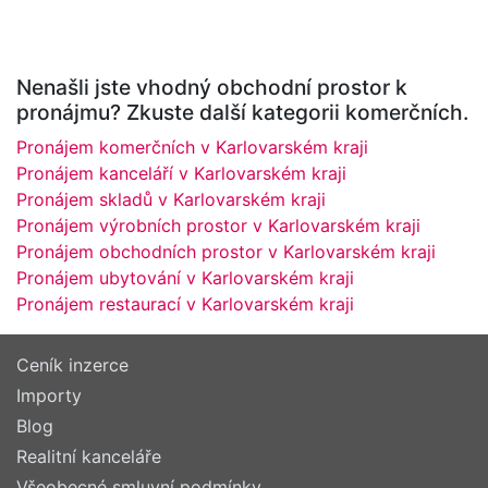
Nenašli jste vhodný obchodní prostor k
pronájmu? Zkuste další kategorii komerčních.
Pronájem komerčních v Karlovarském kraji
Pronájem kanceláří v Karlovarském kraji
Pronájem skladů v Karlovarském kraji
Pronájem výrobních prostor v Karlovarském kraji
Pronájem obchodních prostor v Karlovarském kraji
Pronájem ubytování v Karlovarském kraji
Pronájem restaurací v Karlovarském kraji
Ceník inzerce
Importy
Blog
Realitní kanceláře
Všeobecné smluvní podmínky