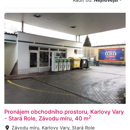
Řadit od:
Nejnovější
Pronájem obchodního prostoru, Karlovy Vary
2
- Stará Role, Závodu míru, 40 m
Závodu míru, Karlovy Vary, Stará Role