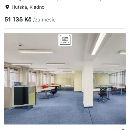
Huťská, Kladno
51 135 Kč
/za měsíc