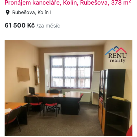
2
Pronájem kanceláře, Kolín, Rubešova, 378 m
Rubešova, Kolín I
61 500 Kč
/za měsíc