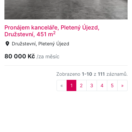
Pronájem kanceláře, Pletený Újezd,
2
Družstevní, 451 m
Družstevní, Pletený Újezd
80 000 Kč
/za měsíc
Zobrazeno
1-10
z
111
záznamů.
Previous
Nex
«
1
2
3
4
5
»