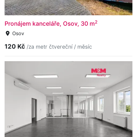
2
Pronájem kanceláře, Osov, 30 m
Osov
120 Kč
/za metr čtvereční / měsíc