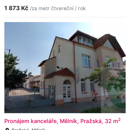
1 873 Kč
/za metr čtvereční / rok
2
Pronájem kanceláře, Mělník, Pražská, 32 m