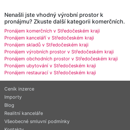
Nenašli jste vhodný výrobní prostor k
pronájmu? Zkuste další kategorii komerčních.
Pronájem komerčních v Středočeském kraji
Pronájem kanceláří v Středočeském kraji
Pronájem skladů v Středočeském kraji
Pronájem výrobních prostor v Středočeském kraji
Pronájem obchodních prostor v Středočeském kraji
Pronájem ubytování v Středočeském kraji
Pronájem restaurací v Středočeském kraji
Ceník inzerce
Importy
Blog
Realitní kanceláře
Všeobecné smluvní podmínky
Kontakty