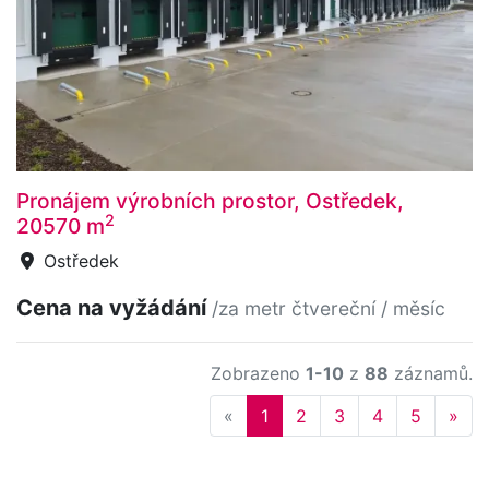
Pronájem výrobních prostor, Ostředek,
2
20570 m
Ostředek
Cena na vyžádání
/za metr čtvereční / měsíc
Zobrazeno
1-10
z
88
záznamů.
Previous
Nex
«
1
2
3
4
5
»