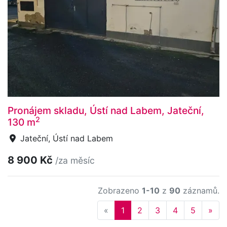
Pronájem skladu, Ústí nad Labem, Jateční,
2
130 m
Jateční, Ústí nad Labem
8 900 Kč
/za měsíc
Zobrazeno
1-10
z
90
záznamů.
Previous
Nex
«
1
2
3
4
5
»