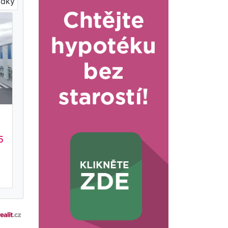
ídky
5