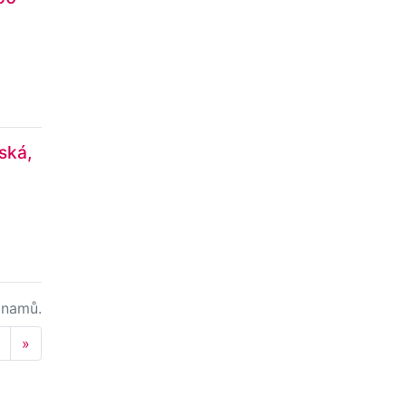
ská,
namů.
Next
»