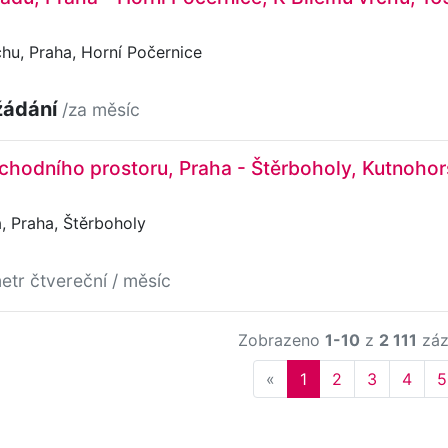
hu, Praha, Horní Počernice
žádání
/za měsíc
hodního prostoru, Praha - Štěrboholy, Kutnohor
 Praha, Štěrboholy
etr čtvereční / měsíc
Zobrazeno
1-10
z
2 111
záz
Previous
«
1
2
3
4
5