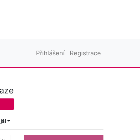
Přihlášení
Registrace
raze
jší