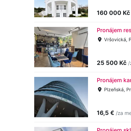
160 000 K
Pronájem res
Vršovická, P
25 500 Kč
/
Pronájem kan
Plzeňská, P
16,5 €
/za me
Pronájem skl