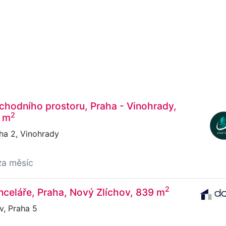
hodního prostoru, Praha - Vinohrady,
2
6 m
ha 2, Vinohrady
za měsíc
2
celáře, Praha, Nový Zlíchov, 839 m
v, Praha 5