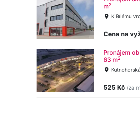
2
m
K Bílému vrc
Cena na vy
Pronájem obc
2
63 m
Kutnohorská,
525 Kč
/za m