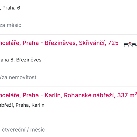
 Praha 6
/za měsíc
celáře, Praha - Březiněves, Skřivánčí, 725
raha 8, Březiněves
/za nemovitost
celáře, Praha - Karlín, Rohanské nábřeží, 337 m
řeží, Praha, Karlín
 čtvereční / měsíc