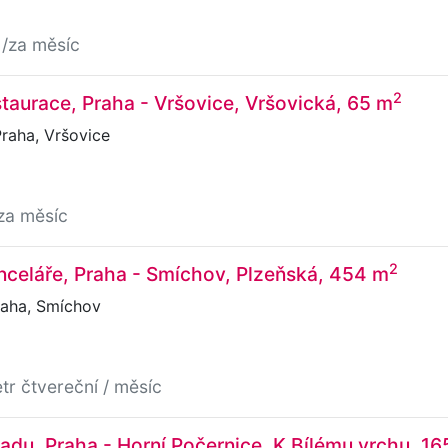
č
/za měsíc
2
taurace, Praha - Vršovice, Vršovická, 65 m
raha, Vršovice
za měsíc
2
celáře, Praha - Smíchov, Plzeňská, 454 m
raha, Smíchov
tr čtvereční / měsíc
adu, Praha - Horní Počernice, K Bílému vrchu, 16