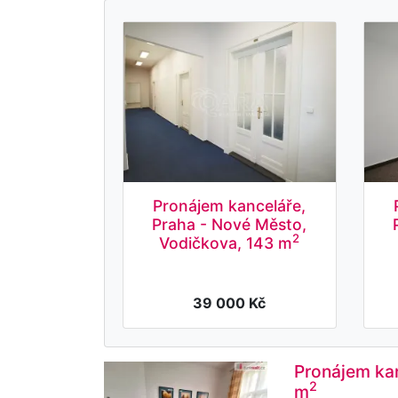
Pronájem kanceláře,
Praha - Nové Město,
2
Vodičkova, 143 m
39 000 Kč
Pronájem kan
2
m