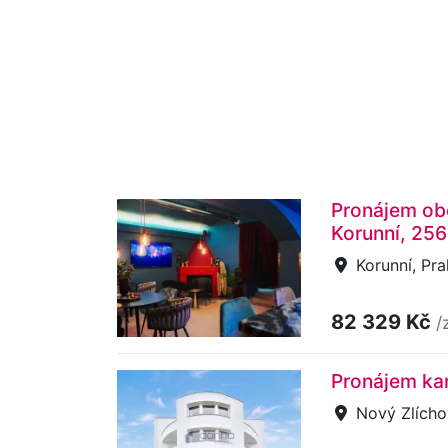
Pronájem obc
Korunní, 25
Korunní, Pra
82 329 Kč
/
Pronájem kan
Nový Zlícho