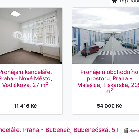
Top nab
Pronájem kanceláře,
Pronájem obchodního
Praha - Nové Město,
prostoru, Praha -
2
Vodičkova, 27 m
Malešice, Tiskařská, 20
2
m
11 416 Kč
54 000 Kč
celáře, Praha - Bubeneč, Bubenečská, 51