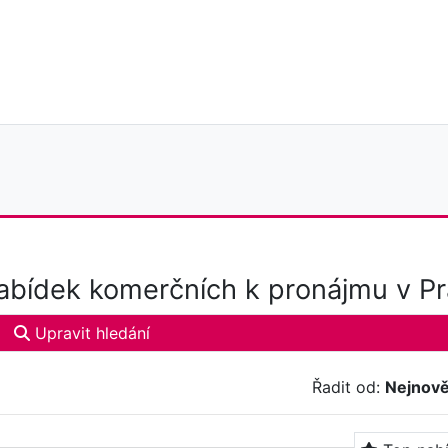
bídek komerčních k pronájmu v P
Upravit hledání
Řadit od:
Nejnově