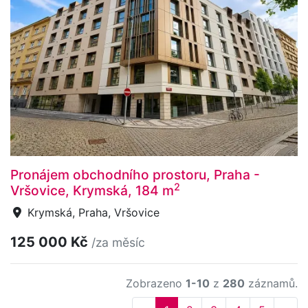
Pronájem obchodního prostoru, Praha -
2
Vršovice, Krymská, 184 m
Krymská, Praha, Vršovice
125 000 Kč
/za měsíc
Zobrazeno
1-10
z
280
záznamů.