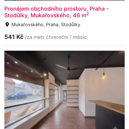
Pronájem obchodního prostoru, Praha -
2
Stodůlky, Mukařovského, 46 m
Mukařovského, Praha, Stodůlky
541 Kč
/za metr čtvereční / měsíc