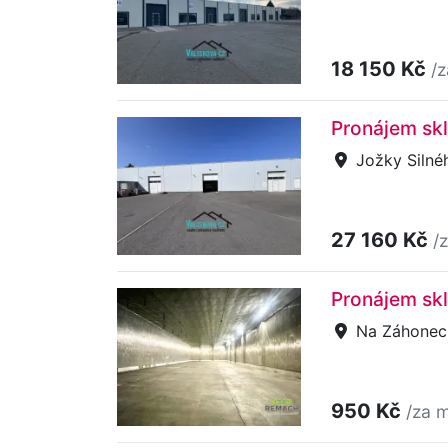
18 150 Kč
/
Pronájem skl
Jožky Silné
27 160 Kč
/
Pronájem sk
Na Záhonech
950 Kč
/za m