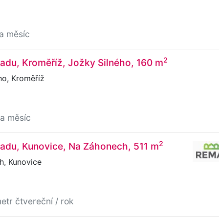
za měsíc
2
adu, Kroměříž, Jožky Silného, 160 m
ho, Kroměříž
za měsíc
2
ladu, Kunovice, Na Záhonech, 511 m
, Kunovice
etr čtvereční / rok