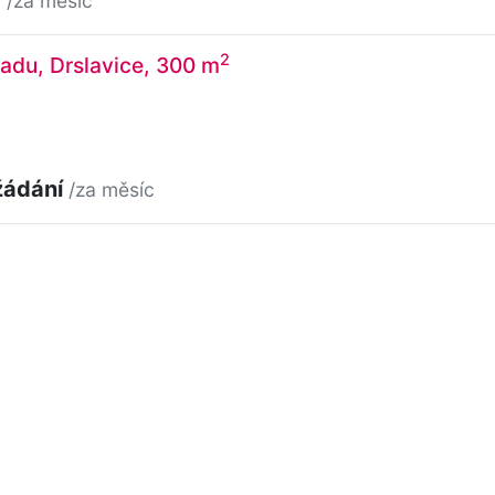
/za měsíc
2
adu, Drslavice, 300 m
žádání
/za měsíc