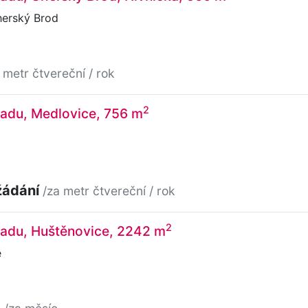
herský Brod
 metr čtvereční / rok
2
ladu, Medlovice, 756 m
žádání
/za metr čtvereční / rok
2
ladu, Huštěnovice, 2242 m
e
č