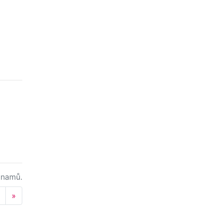
namů.
Next
»