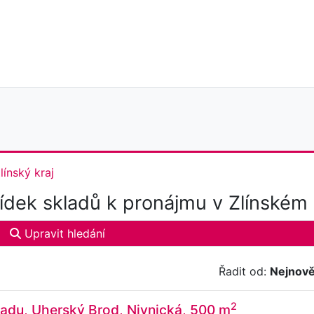
línský kraj
dek skladů k pronájmu v Zlínském k
Upravit hledání
Řadit od:
Nejnově
2
adu, Uherský Brod, Nivnická, 500 m