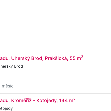
2
adu, Uherský Brod, Prakšická, 55 m
Uherský Brod
a měsíc
2
adu, Kroměříž - Kotojedy, 144 m
otojedy