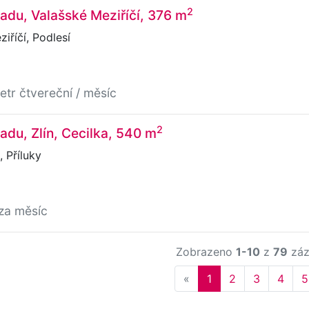
2
adu, Valašské Meziříčí, 376 m
iříčí, Podlesí
etr čtvereční / měsíc
2
adu, Zlín, Cecilka, 540 m
, Příluky
za měsíc
Zobrazeno
1-10
z
79
záz
Previous
«
1
2
3
4
5