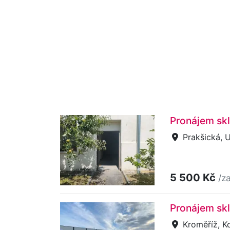
Pronájem skl
Prakšická, 
5 500 Kč
/z
Pronájem skl
Kroměříž, K