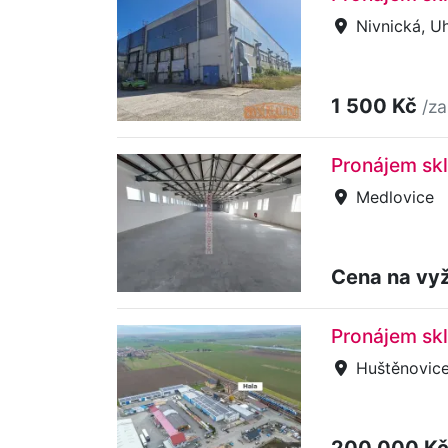
Nivnická, U
1 500 Kč
/za
Pronájem sk
Medlovice
Cena na vy
Pronájem sk
Huštěnovic
200 000 K