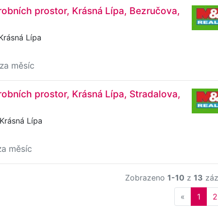
obních prostor, Krásná Lípa, Bezručova,
Krásná Lípa
/za měsíc
obních prostor, Krásná Lípa, Stradalova,
Krásná Lípa
za měsíc
Zobrazeno
1-10
z
13
záz
Previous
«
1
2