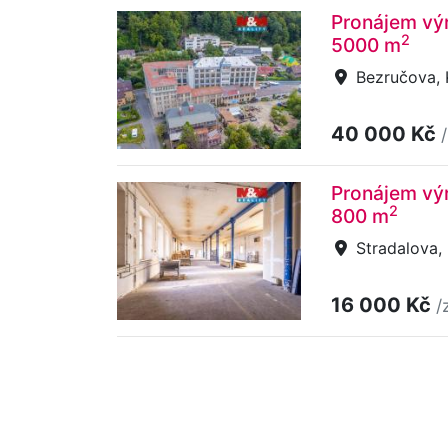
Pronájem výr
2
5000 m
Bezručova, 
40 000 Kč
Pronájem výr
2
800 m
Stradalova, 
16 000 Kč
/