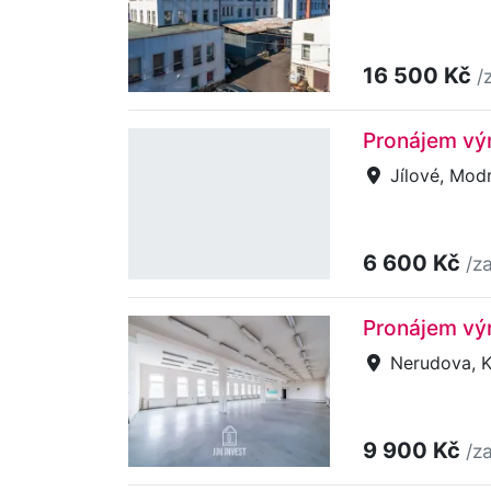
16 500 Kč
/
Pronájem výr
Jílové, Mod
6 600 Kč
/z
Pronájem výr
Nerudova, K
9 900 Kč
/z