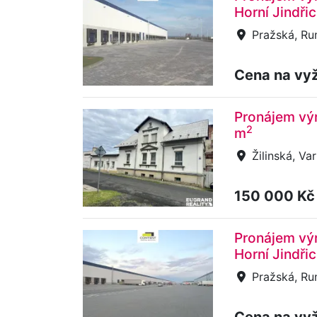
Horní Jindři
Pražská, Ru
Cena na vy
Pronájem výr
2
m
Žilinská, Va
150 000 K
Pronájem vý
Horní Jindři
Pražská, Ru
Cena na vy