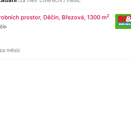
/za metr čtvereční / měsíc
2
obních prostor, Děčín, Březová, 1300 m
čín
/za měsíc