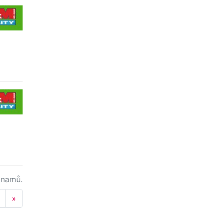
namů.
Next
»