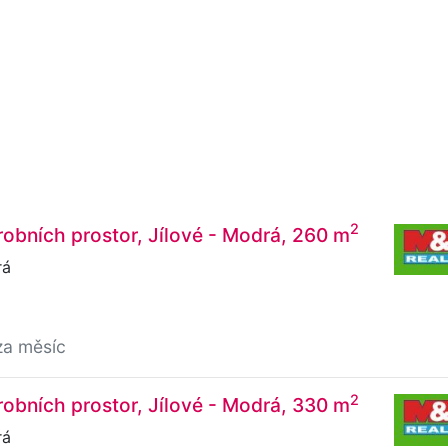
2
obních prostor, Jílové - Modrá, 260 m
rá
za měsíc
2
obních prostor, Jílové - Modrá, 330 m
rá