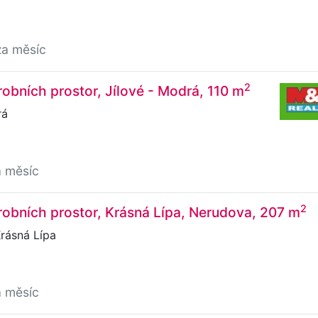
za měsíc
2
obních prostor, Jílové - Modrá, 110 m
rá
a měsíc
2
obních prostor, Krásná Lípa, Nerudova, 207 m
rásná Lípa
a měsíc