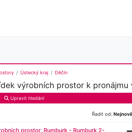
ostory
Ústecký kraj
Děčín
dek výrobních prostor k pronájmu 
Upravit hledání
Řadit od:
Nejnově
robních prostor, Rumburk - Rumburk 2-