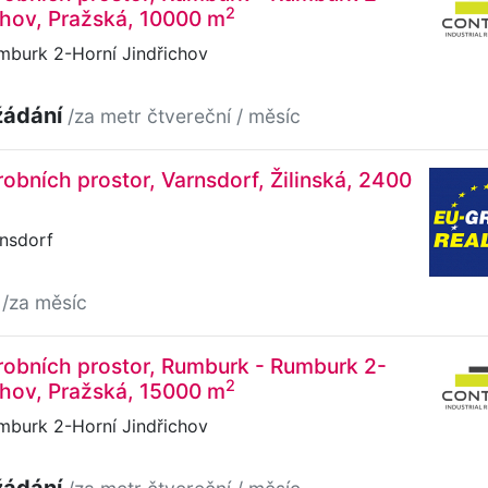
2
chov, Pražská, 10000 m
mburk 2-Horní Jindřichov
žádání
/za metr čtvereční / měsíc
obních prostor, Varnsdorf, Žilinská, 2400
rnsdorf
č
/za měsíc
robních prostor, Rumburk - Rumburk 2-
2
chov, Pražská, 15000 m
mburk 2-Horní Jindřichov
žádání