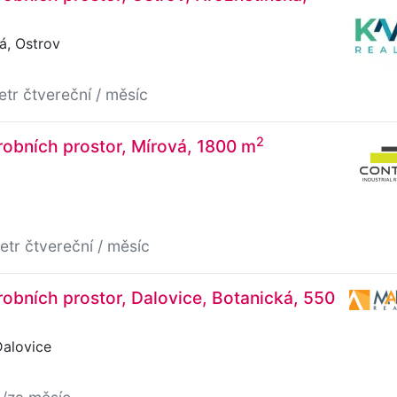
á, Ostrov
etr čtvereční / měsíc
2
obních prostor, Mírová, 1800 m
etr čtvereční / měsíc
obních prostor, Dalovice, Botanická, 550
Dalovice
č