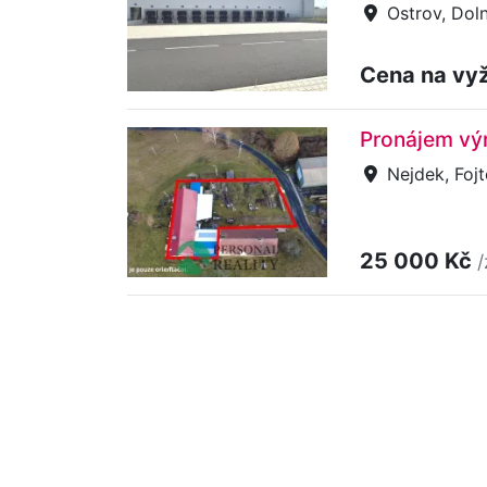
Ostrov, Doln
Cena na vy
Pronájem výr
Nejdek, Foj
25 000 Kč
/