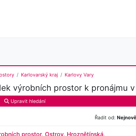
ostory
Karlovarský kraj
Karlovy Vary
ek výrobních prostor k pronájmu v
Upravit hledání
Řadit od:
Nejnově
obních prostor, Ostrov, Hroznětínská,