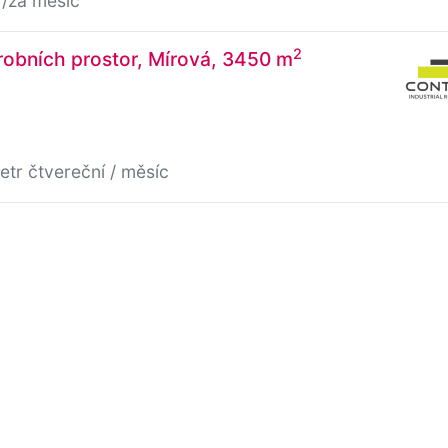
/za měsíc
2
obních prostor, Mírová, 3450 m
etr čtvereční / měsíc