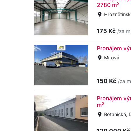
2
2780 m
Hroznětínsk
175 Kč
/za m
Pronájem výr
Mírová
150 Kč
/za m
Pronájem výr
2
m
Botanická, 
120 000 K