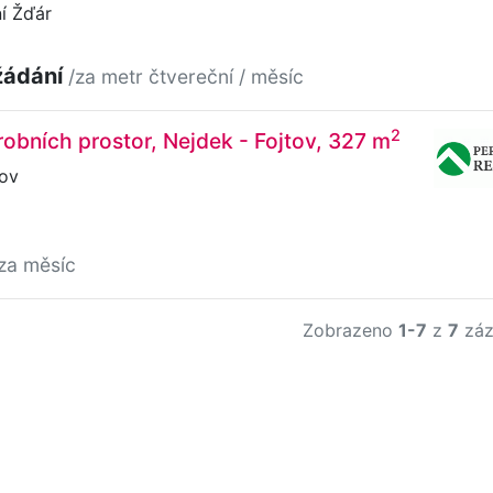
í Žďár
žádání
/za metr čtvereční / měsíc
2
obních prostor, Nejdek - Fojtov, 327 m
tov
za měsíc
Zobrazeno
1-7
z
7
záz