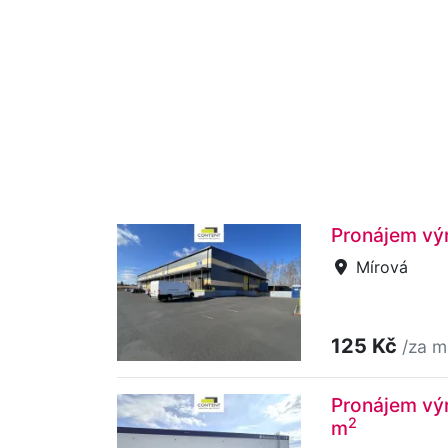
Pronájem výr
Mírová
125 Kč
/za m
Pronájem výr
2
m