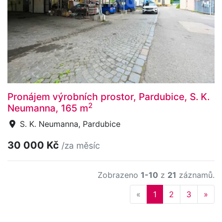
Pronájem výrobních prostor, Pardubice, S. K.
2
Neumanna, 165 m
S. K. Neumanna, Pardubice
30 000 Kč
/za měsíc
Zobrazeno
1-10
z
21
záznamů.
Previous
Nex
«
1
2
3
»