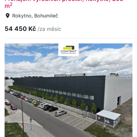
2
m
Rokytno, Bohumileč
54 450 Kč
/za měsíc