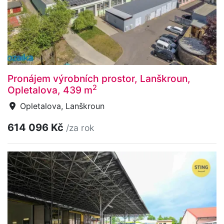
Pronájem výrobních prostor, Lanškroun,
2
Opletalova, 439 m
Opletalova, Lanškroun
614 096 Kč
/za rok