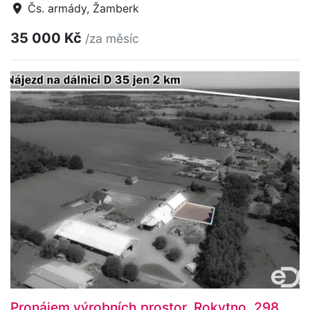
Čs. armády, Žamberk
35 000 Kč
/za měsíc
Pronájem výrobních prostor, Rokytno, 298