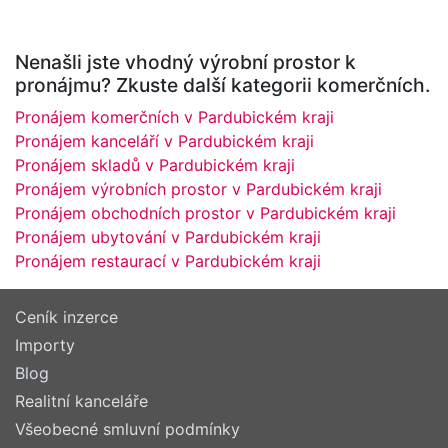
Nenašli jste vhodný výrobní prostor k
pronájmu? Zkuste další kategorii komerčních.
Pronájem komerčních v Pardubickém kraji
Pronájem kanceláří v Pardubickém kraji
Pronájem skladů v Pardubickém kraji
Pronájem výrobních prostor v Pardubickém kraji
Pronájem obchodních prostor v Pardubickém kraji
Pronájem ubytování v Pardubickém kraji
Pronájem restaurací v Pardubickém kraji
Ceník inzerce
Importy
Blog
Realitní kanceláře
Všeobecné smluvní podmínky