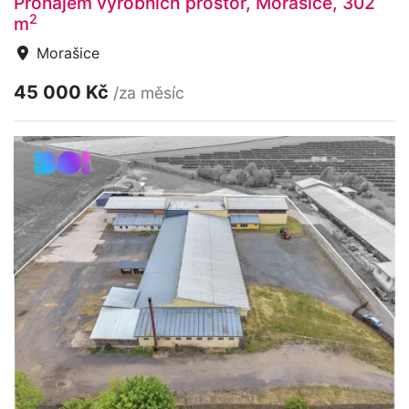
Pronájem výrobních prostor, Morašice, 302
2
m
Morašice
45 000 Kč
/za měsíc