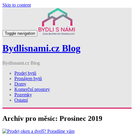
Skip to content
Toggle navigation
Bydlisnami.cz Blog
Bydlisnami.cz Blog
Prodej bytů
Pronájem bytů
Domy
Komerční prostory
Pozemky
Ostatní
Archiv pro měsíc: Prosinec 2019