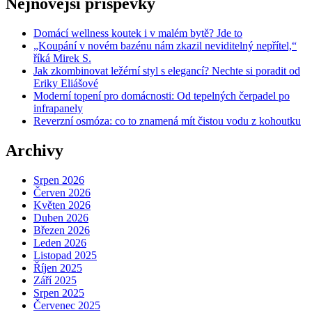
Nejnovější příspěvky
Domácí wellness koutek i v malém bytě? Jde to
„Koupání v novém bazénu nám zkazil neviditelný nepřítel,“
říká Mirek S.
Jak zkombinovat ležérní styl s elegancí? Nechte si poradit od
Eriky Eliášové
Moderní topení pro domácnosti: Od tepelných čerpadel po
infrapanely
Reverzní osmóza: co to znamená mít čistou vodu z kohoutku
Archivy
Srpen 2026
Červen 2026
Květen 2026
Duben 2026
Březen 2026
Leden 2026
Listopad 2025
Říjen 2025
Září 2025
Srpen 2025
Červenec 2025