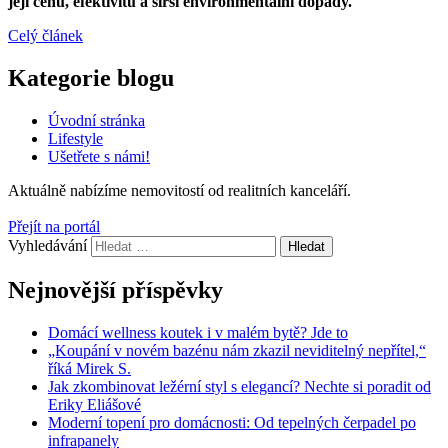
její cenu, efektivitu a širší environmentální dopady.
Celý článek
Kategorie blogu
Úvodní stránka
Lifestyle
Ušetřete s námi!
Aktuálně nabízíme
nemovitostí od
realitních kanceláří.
Přejít na portál
Vyhledávání
Nejnovější příspěvky
Domácí wellness koutek i v malém bytě? Jde to
„Koupání v novém bazénu nám zkazil neviditelný nepřítel,“
říká Mirek S.
Jak zkombinovat ležérní styl s elegancí? Nechte si poradit od
Eriky Eliášové
Moderní topení pro domácnosti: Od tepelných čerpadel po
infrapanely