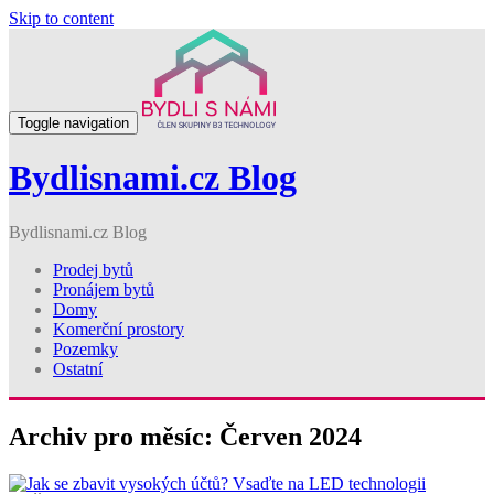
Skip to content
Toggle navigation
Bydlisnami.cz Blog
Bydlisnami.cz Blog
Prodej bytů
Pronájem bytů
Domy
Komerční prostory
Pozemky
Ostatní
Archiv pro měsíc: Červen 2024