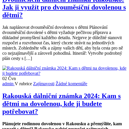
Jak ji využít pro dvouměsíční dovolenou s
dětmi?
Jak naplánovat dvouměsíční dovolenou s dětmi Plánování
dvouměsíční dovolené s dětmi vyžaduje pečlivou přípravu a
důkladné promyšlení každého detailu. Nejprve je důležité stanovit
rozpočet a rozvrhnout čas, který chcete strávit na jednotlivých
místech. Zohledněte věk a zájmy vašich dětí, aby byla cesta pro ně
co nejzajímavější a zároveň pohodlná. Itinerář: Vytvořte podrobný
plán cesty s […]
02
Čvn
admin
V rubrice
Zajímavosti
Žádné komentáře
Rakouská dálniční známka 2024: Kam s
dětmi na dovolenou, kde ji budete
potřebovat?
Plánujete rodinnou dovolenou v Rakousku a přemýšlíte, kam
vyrazit s dětmi? Rakousko nabízí nespočet zajímavých