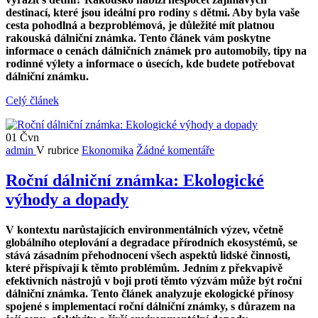
destinací, které jsou ideální pro rodiny s dětmi. Aby byla vaše
cesta pohodlná a bezproblémová, je důležité mít platnou
rakouská dálniční známka. Tento článek vám poskytne
informace o cenách dálničních známek pro automobily, tipy na
rodinné výlety a informace o úsecích, kde budete potřebovat
dálniční známku.
Celý článek
01
Čvn
admin
V rubrice
Ekonomika
Žádné komentáře
Roční dálniční známka: Ekologické
výhody a dopady
V kontextu narůstajících environmentálních výzev, včetně
globálního oteplování a degradace přírodních ekosystémů, se
stává zásadním přehodnocení všech aspektů lidské činnosti,
které přispívají k těmto problémům. Jedním z překvapivě
efektivních nástrojů v boji proti těmto výzvám může být roční
dálniční známka. Tento článek analyzuje ekologické přínosy
spojené s implementací roční dálniční známky, s důrazem na