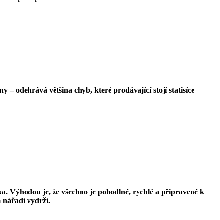
y – odehrává většina chyb, které prodávající stojí statisíce
ka. V
ý
hodou je,
ž
e v
š
echno je pohodln
é
, rychl
é
a p
ř
ipraven
é
k
 n
ář
ad
í
vydr
ží
.