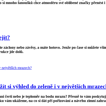
oto si mnoho fanoušků chce atmosféru své oblíbené značky přenést 
ejít?
 záclony nebo závěsy, a máte hotovo. Jenže po čase si můžete všim
rukce jde dolů.
ít si výhled do zeleně i v největších mraze
ichni čerti nebo je teploměr na bodu mrazu? Přesně
to vám poskytu
lánku vám ukážeme, na co si dát při pořizování a návrhu zimní zahr