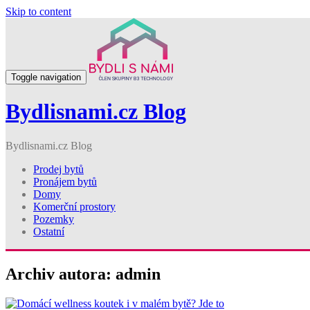
Skip to content
Toggle navigation
Bydlisnami.cz Blog
Bydlisnami.cz Blog
Prodej bytů
Pronájem bytů
Domy
Komerční prostory
Pozemky
Ostatní
Archiv autora:
admin