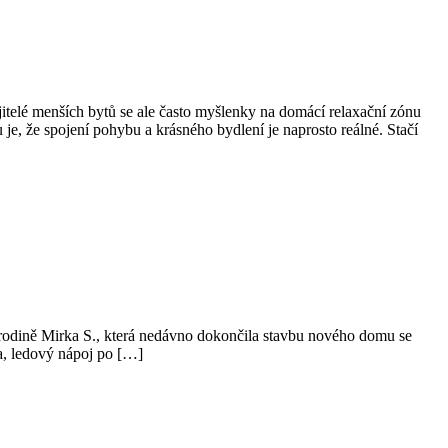
itelé menších bytů se ale často myšlenky na domácí relaxační zónu
 je, že spojení pohybu a krásného bydlení je naprosto reálné. Stačí
 i rodině Mirka S., která nedávno dokončila stavbu nového domu se
a, ledový nápoj po […]