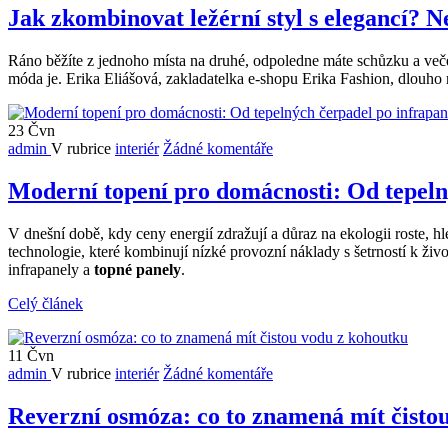
Jak zkombinovat ležérní styl s elegancí? N
Ráno běžíte z jednoho místa na druhé, odpoledne máte schůzku a večer 
móda je. Erika Eliášová, zakladatelka e-shopu Erika Fashion, dlouho
23
Čvn
admin
V rubrice
interiér
Žádné komentáře
Moderní topení pro domácnosti: Od tepeln
V dnešní době, kdy ceny energií zdražují a důraz na ekologii roste, h
technologie, které kombinují nízké provozní náklady s šetrností k život
infrapanely a
topné panely
.
Celý článek
11
Čvn
admin
V rubrice
interiér
Žádné komentáře
Reverzní osmóza: co to znamená mít čisto