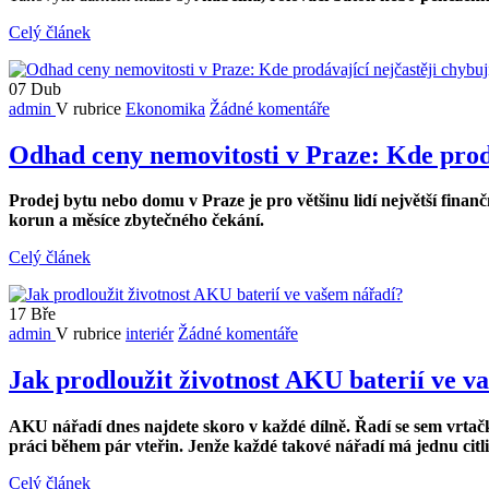
Celý článek
07
Dub
admin
V rubrice
Ekonomika
Žádné komentáře
Odhad ceny nemovitosti v Praze: Kde prodáva
Prodej bytu nebo domu v Praze je pro většinu lidí největší finančn
korun a měsíce zbytečného čekání.
Celý článek
17
Bře
admin
V rubrice
interiér
Žádné komentáře
Jak prodloužit životnost AKU baterií ve v
AKU n
ář
ad
í
dnes najdete skoro v ka
ž
d
é
d
í
ln
ě
.
Ř
ad
í
se sem vrta
č
pr
á
ci b
ě
hem p
á
r vte
ř
in. Jen
ž
e ka
ž
d
é
takov
é
n
ář
ad
í
m
á
jednu cit
Celý článek