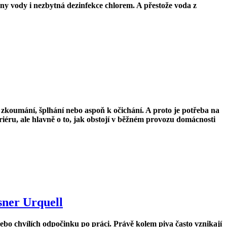
avny vody i nezbytná dezinfekce chlorem. A přestože voda z
 zkoumání, šplhání nebo aspoň k očichání. A proto je potřeba na
éru, ale hlavně o to, jak obstojí v běžném provozu domácnosti
sner Urquell
nebo chvílích odpočinku po práci. Právě kolem piva často vznikají