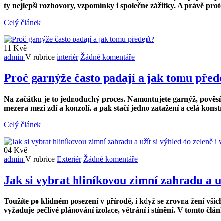
ty nejlepší rozhovory, vzpomínky i společné zážitky. A právě pr
Celý článek
11
Kvě
admin
V rubrice
interiér
Žádné komentáře
Proč garnýže často padají a jak tomu před
Na začátku je to jednoduchý proces. Namontujete garnýž, pověsíte
mezera mezi zdí a konzolí, a pak stačí jedno zatažení a celá konst
Celý článek
04
Kvě
admin
V rubrice
Exteriér
Žádné komentáře
Jak si vybrat hliníkovou zimní zahradu a už
Toužíte po klidn
ém posezení v přírodě, i když se zrovna žení vš
vyžaduje peč
liv
é plánování izolace, větrání i stínění. V tomto č