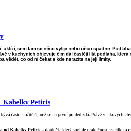
dy
 uklízí
, sem tam se n
ěco vylije nebo něco spadne. Podlaha 
vě v kuchyních objevuje čím dál častěji litá podlaha, která
ědět, co od ní čekat a kde narazíte na její limity.
– Kabelky Petiris
, bývá často složitější, než se na první pohled zdá. Právě v takových ch
a od Kabelky Petiris
– doplněk, který spojuje praktičnost, estetiku a o