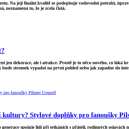
estu. Na její finální kvalitě se podepisuje vodovodní potrubí, úpr
 neznamená to, že je zcela čistá.
t?
 jen dekorace, ale i atrakce. Prostě je to něco nového, co láká ke
 bude stromek vypadat na první pohled nebo jak zapadne do interi
í kultury? Stylové doplňky pro fanoušky Pil
generace spojuje lidi při setkáních s přáteli, rodinných oslavách 