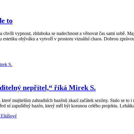
e to
 chvíli vypnout, zhluboka se nadechnout a věnovat čas sami sobě. Maj
ou estetiku obýváku a vytvoří v prostoru vizuální chaos. Dobrou zprávou
telný nepřítel,“ říká Mirek S.
i, které majitelům zahradních bazénů zkazí začátek sezóny. Stalo se to
ed ní zapuštěný bazén, který měl být korunou celého projektu. Lehátk