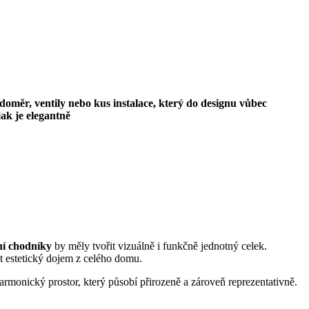
odom
ě
r, ventily nebo kus instalace, kter
ý
do designu v
ů
bec
 jak je elegantn
ě
ní chodníky
by měly tvořit vizuálně i funkčně jednotný celek.
 estetický dojem z celého domu.
harmonický prostor, který působí přirozeně a zároveň reprezentativně.