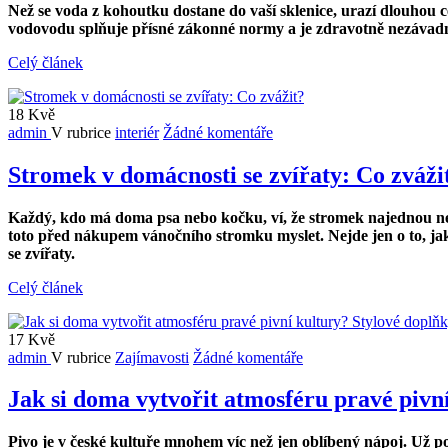
Než se voda z kohoutku dostane do vaší sklenice, urazí dlouhou c
vodovodu splňuje přísné zákonné normy a je zdravotně nezávadná,
Celý článek
18
Kvě
admin
V rubrice
interiér
Žádné komentáře
Stromek v domácnosti se zvířaty: Co zváži
Každý, kdo má doma psa nebo kočku, ví, že stromek najednou není
toto před nákupem vánočního stromku myslet. Nejde jen o to, jak
se zvířaty.
Celý článek
17
Kvě
admin
V rubrice
Zajímavosti
Žádné komentáře
Jak si doma vytvořit atmosféru pravé pivn
Pivo je v české kultuře mnohem víc než jen oblíbený nápoj. Už po 