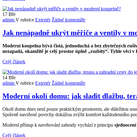
17
Bře
admin
V rubrice
Exteriér
Žádné komentáře
Jak nenápadně ukrýt měřiče a ventily v m
Modern
í
koupelna b
ý
v
á č
ist
á
, jednoduch
á
a bez zbyte
č
n
ý
ch ru
š
i
nezapad
á
, okam
ž
it
ě
je cel
ý
prostor
ú
pln
ě „
rozbit
ý“
. Tyhle v
ě
ci v
Celý článek
14
Bře
admin
V rubrice
Exteriér
Žádné komentáře
Moderní okolí domu: jak sladit dlažbu, ter
Okolí domu dnes není pouze praktickým prostorem, ale důležitou souč
Správně navržené povrchy dokážou zvýšit komfort každodenního použ
Moderní přístup k navrhování zahrady vychází z principu
sjednocení 
Celý článek