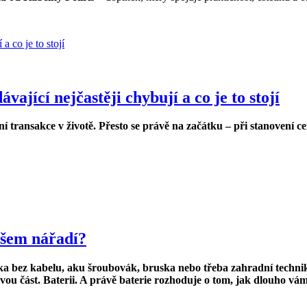
jící nejčastěji chybují a co je to stojí
í transakce v životě. Přesto se právě na začátku – při stanovení cen
ašem nářadí?
ka bez kabelu, aku
š
roubov
á
k, bruska nebo t
ř
eba zahradn
í
techni
livou
čá
st. Baterii. A pr
á
v
ě
baterie rozhoduje o tom, jak dlouho v
á
m