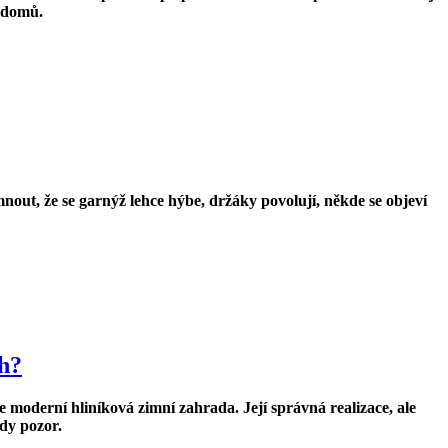
i domů.
nout, že se garnýž lehce hýbe, držáky povolují, někde se objeví
ch?
je moderní
hliníková zimní zahrada. Její
správná realizace, ale
ady pozor.