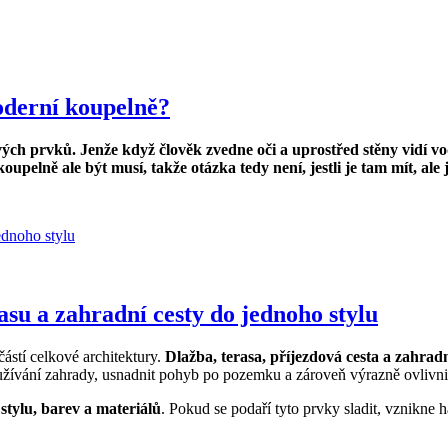
oderní koupelně?
v
ý
ch prvk
ů
. Jen
ž
e kdy
ž č
lov
ě
k zvedne o
č
i a uprost
ř
ed st
ě
ny vid
í
v
 koupeln
ě
ale b
ý
t mus
í
, tak
ž
e ot
á
zka tedy nen
í
, jestli je tam m
í
t, ale
asu a zahradní cesty do jednoho stylu
ástí celkové architektury.
Dlažba, terasa, příjezdová cesta a zahrad
ívání zahrady, usnadnit pohyb po pozemku a zároveň výrazně ovlivnit
stylu, barev a materiálů
. Pokud se podaří tyto prvky sladit, vznikne 