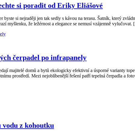
echte si poradit od Eriky Eliášové
byste si nejraději jen tak sedly s kávou na terasu. Šatník, který zvlád
 razí myšlenku, že ležérnost a elegance se nemusí vzájemně vylučovat.
ých čerpadel po infrapanely
ledají majitelé domů a bytů ekologicky efektivní a úsporné varianty top
nímu prostředí. Mezi nejoblíbenější řešení patří tepelná čerpadla a fotov
u vodu z kohoutku