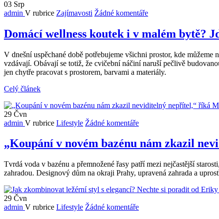
03
Srp
admin
V rubrice
Zajímavosti
Žádné komentáře
Domácí wellness koutek i v malém bytě? Jd
V dnešní uspěchané době potřebujeme všichni prostor, kde můžeme na
vzdávají. Obávají se totiž, že cvičební náčiní naruší pečlivě budovan
jen chytře pracovat s prostorem, barvami a materiály.
Celý článek
29
Čvn
admin
V rubrice
Lifestyle
Žádné komentáře
„Koupání v novém bazénu nám zkazil nevidi
Tvrdá voda v bazénu a přemnožené řasy patří mezi nejčastější starost
zahradou. Designový dům na okraji Prahy, upravená zahrada a uprostř
29
Čvn
admin
V rubrice
Lifestyle
Žádné komentáře