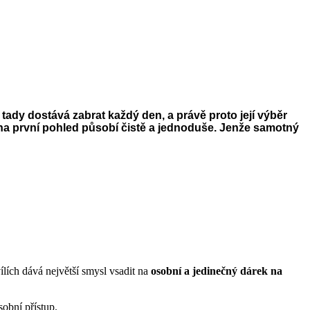
tady dostává zabrat každý den, a právě proto její výběr
 na první pohled pů
sob
í čistě a jednoduše. Jenže samotný
vílích dává největší smysl vsadit na
osobní a jedinečný dárek na
sobní přístup.