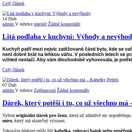
Celý článek
14
Dub
admin
V rubrice
interiér
Žádné komentáře
Litá podlaha v kuchyni: Výhody a nevýho
Kuchyň patří mezi nejvíc zatěžované části bytu, kde se vaří,
není dobr
é
brát na lehkou váhu. V posledních letech se prá
vzhled nestačí. Aby vám dlouhodobě vyhovovala, je potřeba v
Celý článek
07
Dub
admin
V rubrice
Zajímavosti
Žádné komentáře
Dárek, který potěší i tu, co už všechno má 
Vybrat
originální dárek pro ženu
, která už zdánlivě nic nepotřebuje
míru
, který má skutečný význam.
Takovým dárkem může být
kabelka, rolovací batoh nebo peněženk