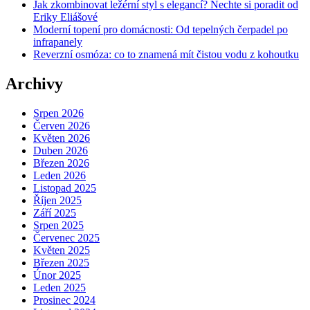
Jak zkombinovat ležérní styl s elegancí? Nechte si poradit od
Eriky Eliášové
Moderní topení pro domácnosti: Od tepelných čerpadel po
infrapanely
Reverzní osmóza: co to znamená mít čistou vodu z kohoutku
Archivy
Srpen 2026
Červen 2026
Květen 2026
Duben 2026
Březen 2026
Leden 2026
Listopad 2025
Říjen 2025
Září 2025
Srpen 2025
Červenec 2025
Květen 2025
Březen 2025
Únor 2025
Leden 2025
Prosinec 2024