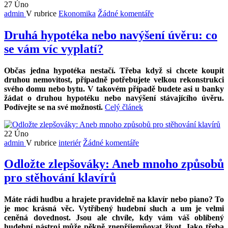
27
Úno
admin
V rubrice
Ekonomika
Žádné komentáře
Druhá hypotéka nebo navýšení úvěru: co
se vám víc vyplatí?
Občas jedna hypotéka nestačí. Třeba když si chcete koupit
druhou nemovitost, případně potřebujete velkou rekonstrukci
svého domu nebo bytu. V takovém případě budete asi u banky
žádat o druhou hypotéku nebo navýšení stávajícího úvěru.
Podívejte se na své možnosti.
Celý článek
22
Úno
admin
V rubrice
interiér
Žádné komentáře
Odložte zlepšováky: Aneb mnoho způsobů
pro stěhování klavírů
Máte rádi hudbu a hrajete pravidelně na klavír nebo piano? To
je moc krásná věc. Vytříbený hudební sluch a um je velmi
ceněná dovednost. Jsou ale chvíle, kdy vám váš oblíbený
hudební nástroj může pěkně znepříjemňovat život. Jako třeba