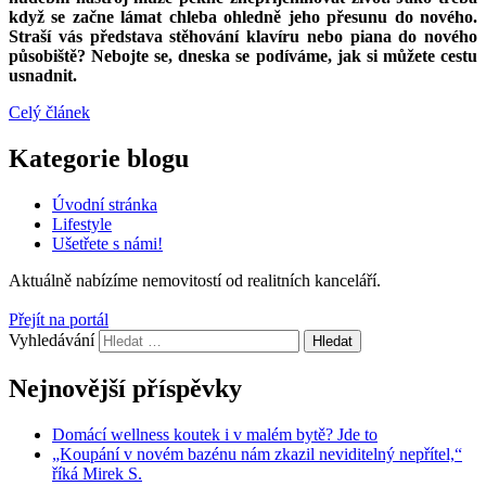
když se začne lámat chleba ohledně jeho přesunu do nového.
Straší vás představa stěhování klavíru nebo piana do nového
působiště? Nebojte se, dneska se podíváme, jak si můžete cestu
usnadnit.
Celý článek
Kategorie blogu
Úvodní stránka
Lifestyle
Ušetřete s námi!
Aktuálně nabízíme
nemovitostí od
realitních kanceláří.
Přejít na portál
Vyhledávání
Nejnovější příspěvky
Domácí wellness koutek i v malém bytě? Jde to
„Koupání v novém bazénu nám zkazil neviditelný nepřítel,“
říká Mirek S.