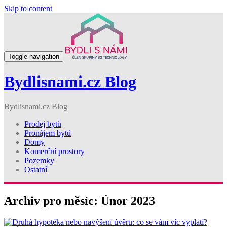
Skip to content
Toggle navigation
Bydlisnami.cz Blog
Bydlisnami.cz Blog
Prodej bytů
Pronájem bytů
Domy
Komerční prostory
Pozemky
Ostatní
Archiv pro měsíc: Únor 2023