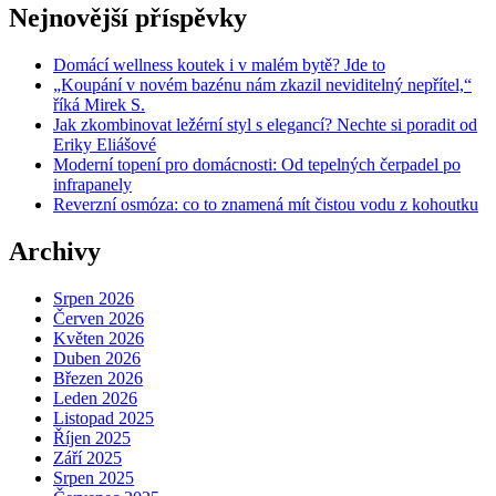
Nejnovější příspěvky
Domácí wellness koutek i v malém bytě? Jde to
„Koupání v novém bazénu nám zkazil neviditelný nepřítel,“
říká Mirek S.
Jak zkombinovat ležérní styl s elegancí? Nechte si poradit od
Eriky Eliášové
Moderní topení pro domácnosti: Od tepelných čerpadel po
infrapanely
Reverzní osmóza: co to znamená mít čistou vodu z kohoutku
Archivy
Srpen 2026
Červen 2026
Květen 2026
Duben 2026
Březen 2026
Leden 2026
Listopad 2025
Říjen 2025
Září 2025
Srpen 2025