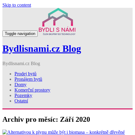
Skip to content
Toggle navigation
Bydlisnami.cz Blog
Bydlisnami.cz Blog
Prodej bytů
Pronájem bytů
Domy
Komerční prostory
Pozemky
Ostatní
Archiv pro měsíc: Září 2020