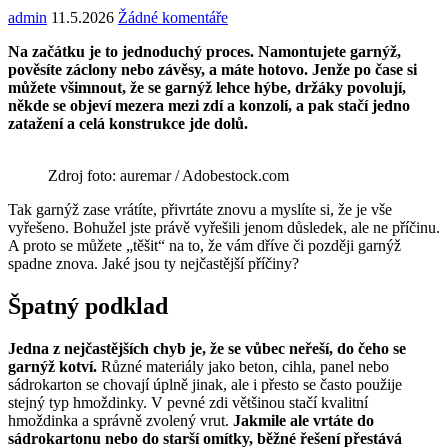
admin
11.5.2026
Žádné komentáře
Na začátku je to jednoduchý proces. Namontujete garnýž,
pověsíte záclony nebo závěsy, a máte hotovo. Jenže po čase si
můžete všimnout, že se garnýž lehce hýbe, držáky povolují,
někde se objeví mezera mezi zdí a konzolí, a pak stačí jedno
zatažení a celá konstrukce jde dolů.
Zdroj foto: auremar / Adobestock.com
Tak garnýž zase vrátíte, přivrtáte znovu a myslíte si, že je vše
vyřešeno. Bohužel jste právě vyřešili jenom důsledek, ale ne příčinu.
A proto se můžete „těšit“ na to, že vám dříve či později garnýž
spadne znova. Jaké jsou ty nejčastější příčiny?
Špatný podklad
Jedna z nejčastějších chyb je, že se vůbec neřeší, do čeho se
garnýž kotví.
Různé materiály jako beton, cihla, panel nebo
sádrokarton se chovají úplně jinak, ale i přesto se často použije
stejný typ hmoždinky. V pevné zdi většinou stačí kvalitní
hmoždinka a správně zvolený vrut.
Jakmile ale vrtáte do
sádrokartonu nebo do starší omítky, běžné řešení přestává