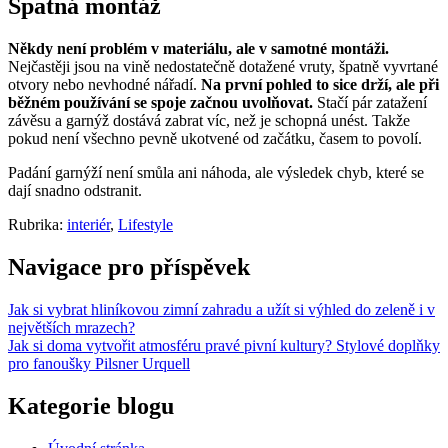
Špatná montáž
Někdy není problém v materiálu, ale v samotné montáži.
Nejčastěji jsou na vině nedostatečně dotažené vruty, špatně vyvrtané
otvory nebo nevhodné nářadí.
Na první pohled to sice drží, ale při
běžném používání se spoje začnou uvolňovat.
Stačí pár zatažení
závěsu a garnýž dostává zabrat víc, než je schopná unést. Takže
pokud není všechno pevně ukotvené od začátku, časem to povolí.
Padání garnýží není smůla ani náhoda, ale výsledek chyb, které se
dají snadno odstranit.
Rubrika:
interiér
,
Lifestyle
Navigace pro příspěvek
Jak si vybrat hliníkovou zimní zahradu a užít si výhled do zeleně i v
největších mrazech?
Jak si doma vytvořit atmosféru pravé pivní kultury? Stylové doplňky
pro fanoušky Pilsner Urquell
Kategorie blogu