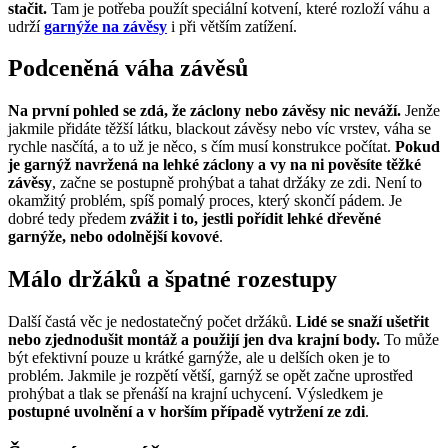
stačit.
Tam je potřeba použít speciální kotvení, které rozloží váhu a
udrží
garnýže na závěsy
i při větším zatížení.
Podceněná váha závěsů
Na první pohled se zdá, že záclony nebo závěsy nic neváží.
Jenže
jakmile přidáte těžší látku, blackout závěsy nebo víc vrstev, váha se
rychle nasčítá, a to už je něco, s čím musí konstrukce počítat.
Pokud
je garnýž navržená na lehké záclony a vy na ni pověsíte těžké
závěsy
, začne se postupně prohýbat a tahat držáky ze zdi. Není to
okamžitý problém, spíš pomalý proces, který skončí pádem. Je
dobré tedy předem
zvážit i to, jestli pořídit lehké dřevěné
garnýže, nebo odolnější kovové
.
Málo držáků a špatné rozestupy
Další častá věc je nedostatečný počet držáků.
Lidé se snaží ušetřit
nebo zjednodušit montáž a použijí jen dva krajní body.
To může
být efektivní pouze u krátké garnýže, ale u delších oken je to
problém. Jakmile je rozpětí větší, garnýž se opět začne uprostřed
prohýbat a tlak se přenáší na krajní uchycení. Výsledkem je
postupné uvolnění a v horším případě vytržení ze zdi
.