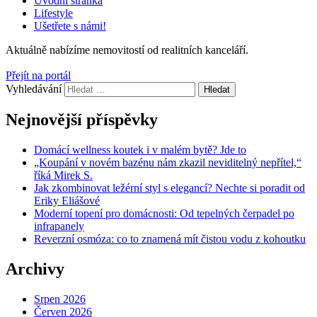
Úvodní stránka
Lifestyle
Ušetřete s námi!
Aktuálně nabízíme
nemovitostí od
realitních kanceláří.
Přejít na portál
Vyhledávání
Nejnovější příspěvky
Domácí wellness koutek i v malém bytě? Jde to
„Koupání v novém bazénu nám zkazil neviditelný nepřítel,“
říká Mirek S.
Jak zkombinovat ležérní styl s elegancí? Nechte si poradit od
Eriky Eliášové
Moderní topení pro domácnosti: Od tepelných čerpadel po
infrapanely
Reverzní osmóza: co to znamená mít čistou vodu z kohoutku
Archivy
Srpen 2026
Červen 2026