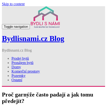
Skip to content
Toggle navigation
Bydlisnami.cz Blog
Bydlisnami.cz Blog
Prodej bytů
Pronájem bytů
Domy
Komerční prostory
Pozemky
Ostatní
Proč garnýže často padají a jak tomu
předejít?