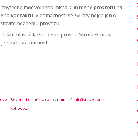
 zbytečně moc volného místa.
Čím m
é
ně prostoru na
k
é
ho kontaktu
. V domácnosti se zvířaty nejde jen o
vystavíte běžnému provozu.
aty řešíte hlavně každodenní provoz. Stromek musí
 je naprostá nutnost.
lové
Reverzní osmóza: co to znamená mít čistou vodu z
kohoutku