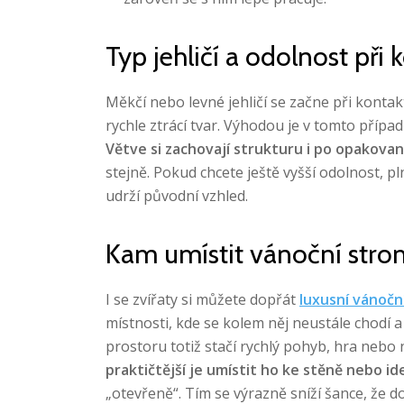
Typ jehličí a odolnost při 
Měkčí nebo levné jehličí se začne při kontak
rychle ztrácí tvar. Výhodou je v tomto přípa
Větve si zachovají strukturu i po opakovan
stejně. Pokud chcete ještě vyšší odolnost, p
udrží původní vzhled.
Kam umístit vánoční stro
I se zvířaty si můžete dopřát
luxusní vánočn
místnosti, kde se kolem něj neustále chodí a
prostoru totiž stačí rychlý pohyb, hra nebo 
praktičtější je umístit ho ke stěně nebo i
„otevřeně“. Tím se výrazně sníží šance, že d