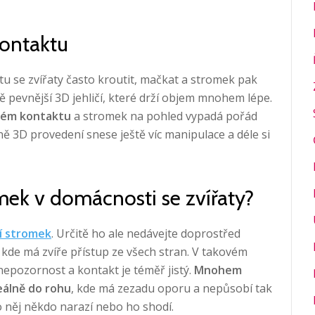
kontaktu
tu se zvířaty často kroutit, mačkat a stromek pak
dě pevnější 3D jehličí, které drží objem mnohem lépe.
é
m kontaktu
a stromek na pohled vypadá pořád
lně 3D provedení snese ještě víc manipulace a déle si
mek v domácnosti se zvířaty?
í stromek
. Určitě ho ale nedávejte doprostřed
 kde má zvíře přístup ze všech stran. V takovém
nepozornost a kontakt je téměř jistý.
Mnohem
deálně do rohu
, kde má zezadu oporu a nepůsobí tak
o něj někdo narazí nebo ho shodí.