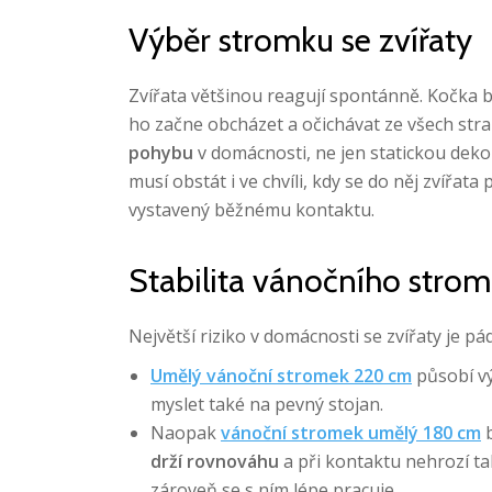
Výběr stromku se zvířaty
Zvířata většinou reagují spontánně. Kočka b
ho začne obcházet a očichávat ze všech str
pohybu
v domácnosti, ne jen statickou dekor
musí obstát i ve chvíli, kdy se do něj zvířata
vystavený běžnému kontaktu.
Stabilita vánočního strom
Největší riziko v domácnosti se zvířaty je p
Umělý vánoční stromek 220 cm
působí vý
myslet také na pevný stojan.
Naopak
vánoční stromek umělý 180 cm
b
drží rovnováhu
a při kontaktu nehrozí ta
zároveň se s ním lépe pracuje.