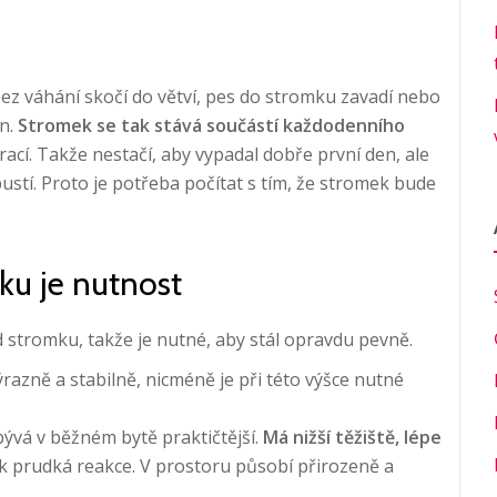
ez váhání skočí do větví, pes do stromku zavadí nebo
an.
Stromek se tak stává součástí každodenního
ací. Takže nestačí, aby vypadal dobře první den, ale
 pustí. Proto je potřeba počítat s tím, že stromek bude
ku je nutnost
ád stromku, takže je nutné, aby stál opravdu pevně.
razně a stabilně, nicméně je při této výšce nutné
ývá v běžném bytě praktičtější.
Má nižší těžiště
, lé
pe
k prudká reakce. V prostoru působí přirozeně a