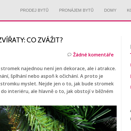
PRODEJ BYTŮ
PRONÁJEM BYTŮ
DOMY
K
ÍŘATY: CO ZVÁŽIT?
Žádné komentáře
 stromek najednou není jen dekorace, ale i atrakce.
ání, šplhání nebo aspoň k očichání. A proto je
stromku myslet. Nejde jen o to, jak bude stromek
o interiéru, ale hlavně o to, jak obstojí v běžném