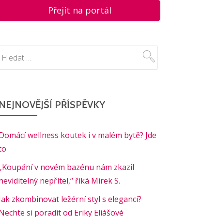
Přejít na portál
NEJNOVĚJŠÍ PŘÍSPĚVKY
Domácí wellness koutek i v malém bytě? Jde
to
„Koupání v novém bazénu nám zkazil
neviditelný nepřítel,“ říká Mirek S.
Jak zkombinovat ležérní styl s elegancí?
Nechte si poradit od Eriky Eliášové