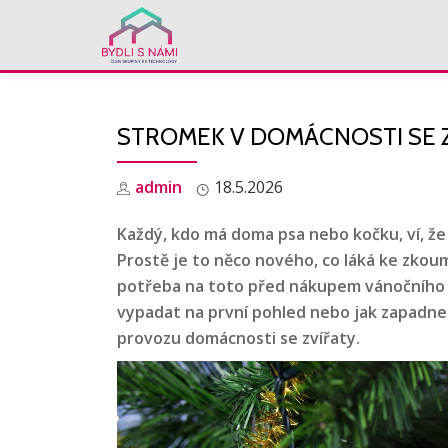
Skip
to
content
STROMEK V DOMÁCNOSTI SE ZV
admin
18.5.2026
Každý, kdo má doma psa nebo kočku, ví, že
Prostě je to něco nového, co láká ke zkoum
potřeba na toto před nákupem vánočního 
vypadat na první pohled nebo jak zapadne d
provozu domácnosti se zvířaty.