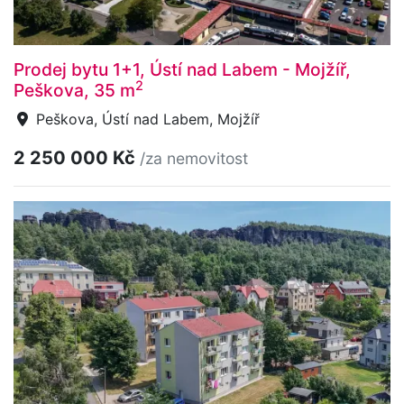
Prodej bytu 1+1, Ústí nad Labem - Mojžíř,
2
Peškova, 35 m
Peškova, Ústí nad Labem, Mojžíř
2 250 000 Kč
/za nemovitost