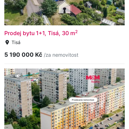
2
Prodej bytu 1+1, Tisá, 30 m
Tisá
5 190 000 Kč
/za nemovitost