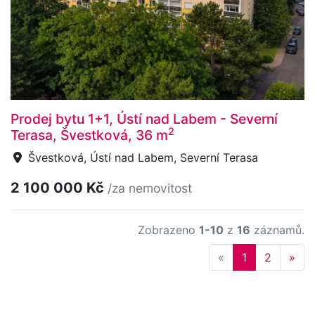
Prodej bytu 1+1, Ústí nad Labem - Severní
2
Terasa, Švestková, 36 m
Švestková, Ústí nad Labem, Severní Terasa
2 100 000 Kč
/za nemovitost
Zobrazeno
1-10
z
16
záznamů.
Previous
Nex
«
1
2
»