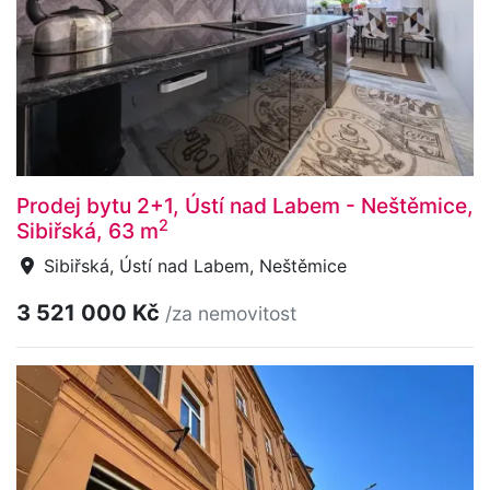
Prodej bytu 2+1, Ústí nad Labem - Neštěmice,
2
Sibiřská, 63 m
Sibiřská, Ústí nad Labem, Neštěmice
3 521 000 Kč
/za nemovitost