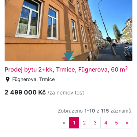
2
Prodej bytu 2+kk, Trmice, Fügnerova, 60 m
Fügnerova, Trmice
2 499 000 Kč
/za nemovitost
Zobrazeno
1-10
z
115
záznamů.
Previous
Nex
«
1
2
3
4
5
»