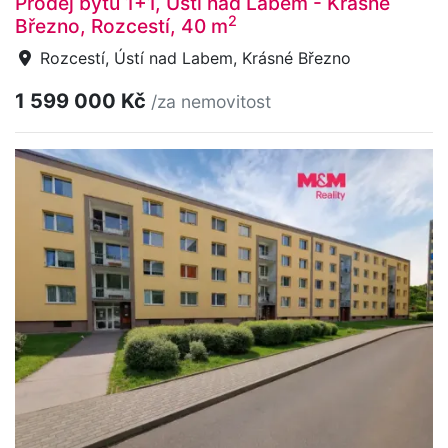
Prodej bytu 1+1, Ústí nad Labem - Krásné
2
Březno, Rozcestí, 40 m
Rozcestí, Ústí nad Labem, Krásné Březno
1 599 000 Kč
/za nemovitost