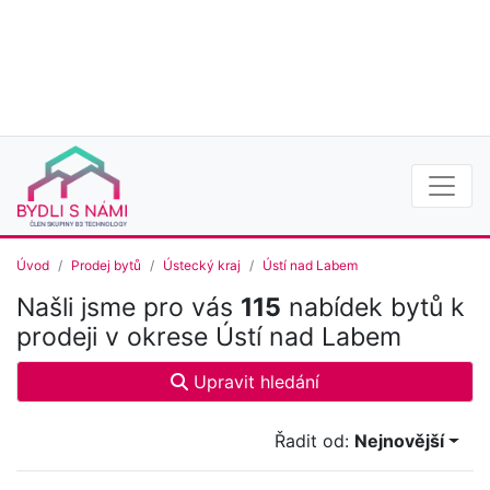
Úvod
Prodej bytů
Ústecký kraj
Ústí nad Labem
Našli jsme pro vás
115
nabídek bytů k
prodeji v okrese Ústí nad Labem
Upravit hledání
Řadit od:
Nejnovější