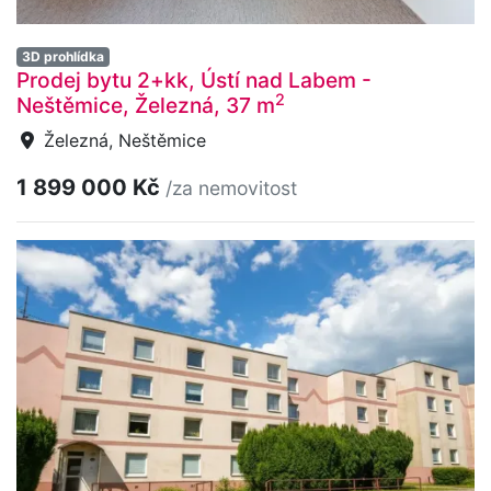
3D prohlídka
Prodej bytu 2+kk, Ústí nad Labem -
2
Neštěmice, Železná, 37 m
Železná, Neštěmice
1 899 000 Kč
/za nemovitost