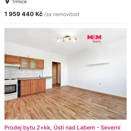
Trmice
1 959 440 Kč
/za nemovitost
Prodej bytu 2+kk, Ústí nad Labem - Severní