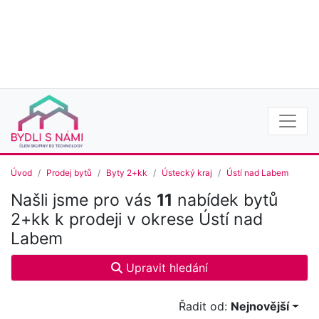
Úvod
Prodej bytů
Byty 2+kk
Ústecký kraj
Ústí nad Labem
Našli jsme pro vás
11
nabídek bytů
2+kk k prodeji v okrese Ústí nad
Labem
Upravit hledání
Řadit od:
Nejnovější