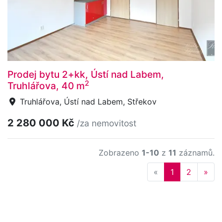
Prodej bytu 2+kk, Ústí nad Labem,
2
Truhlářova, 40 m
Truhlářova, Ústí nad Labem, Střekov
2 280 000 Kč
/za nemovitost
Zobrazeno
1-10
z
11
záznamů.
Previous
Nex
«
1
2
»