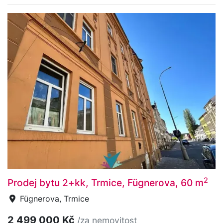
2
Prodej bytu 2+kk, Trmice, Fügnerova, 60 m
Fügnerova, Trmice
2 499 000 Kč
/za nemovitost