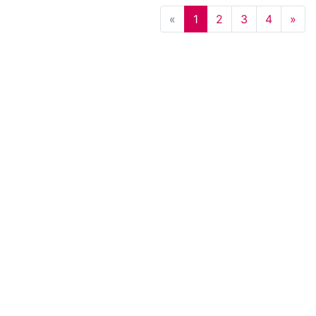
Previous
Nex
«
1
2
3
4
»