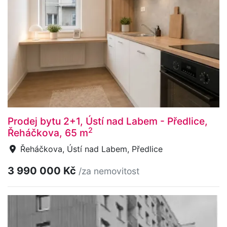
Prodej bytu 2+1, Ústí nad Labem - Předlice,
2
Řeháčkova, 65 m
Řeháčkova, Ústí nad Labem, Předlice
3 990 000 Kč
/za nemovitost