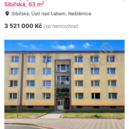
2
Sibiřská, 63 m
Sibiřská, Ústí nad Labem, Neštěmice
3 521 000 Kč
/za nemovitost