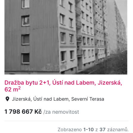
Dražba bytu 2+1, Ústí nad Labem, Jizerská,
2
62 m
Jizerská, Ústí nad Labem, Severní Terasa
1 798 667 Kč
/za nemovitost
Zobrazeno
1-10
z
37
záznamů.