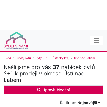
Úvod
Prodej bytů
Byty 2+1
Ústecký kraj
Ústí nad Labem
Našli jsme pro vás
37
nabídek bytů
2+1 k prodeji v okrese Ústí nad
Labem
Upravit hledání
Řadit od:
Nejnovější