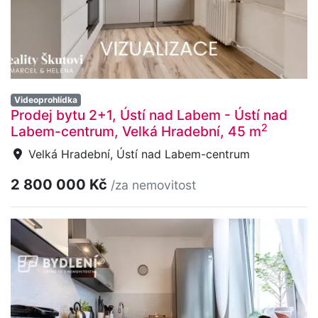
Videoprohlídka
Prodej bytu 2+1, Ústí nad Labem - Ústí nad
2
Labem-centrum, Velká Hradební, 45 m
Velká Hradební, Ústí nad Labem-centrum
2 800 000 Kč
/za nemovitost