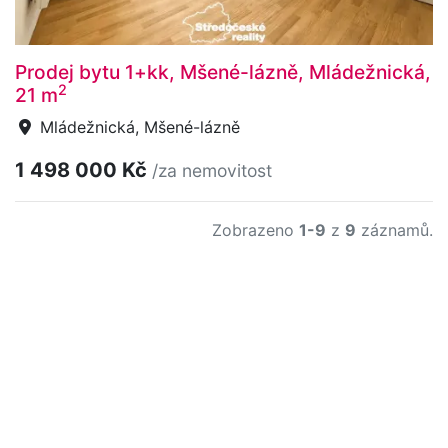
Prodej bytu 1+kk, Mšené-lázně, Mládežnická,
2
21 m
Mládežnická, Mšené-lázně
1 498 000 Kč
/za nemovitost
Zobrazeno
1-9
z
9
záznamů.