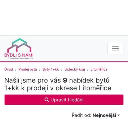
Úvod
Prodej bytů
Byty 1+kk
Ústecký kraj
Litoměřice
Našli jsme pro vás
9
nabídek bytů
1+kk k prodeji v okrese Litoměřice
Upravit hledání
Řadit od:
Nejnovější