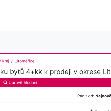
 kraj
Litoměřice
ku bytů 4+kk k prodeji v okrese Li
Upravit hledání
Řadit od:
Nejnově