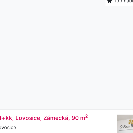
Top nab
2
 4+kk, Lovosice, Zámecká, 90 m
ovosice