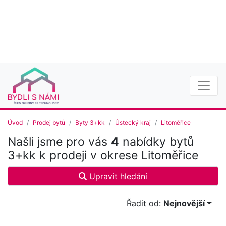
Úvod
Prodej bytů
Byty 3+kk
Ústecký kraj
Litoměřice
Našli jsme pro vás
4
nabídky bytů
3+kk k prodeji v okrese Litoměřice
Upravit hledání
Řadit od:
Nejnovější